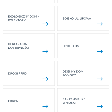
EKOLOGICZNY DOM -
BOISKO UL. LIPOWA
KOLEKTORY
DEKLARACJA
DROGI FDS
DOSTĘPNOŚCI
DZIENNY DOM
DROGI RFRD
POMOCY
KARTY USŁUG /
GKRPA
WNIOSKI