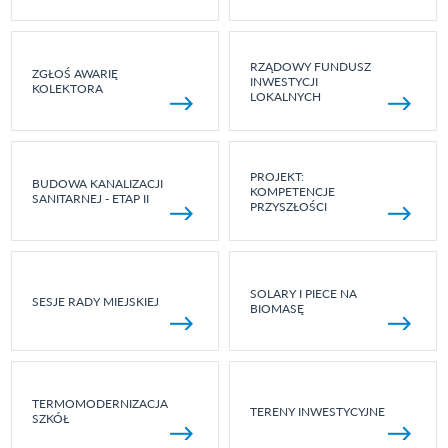
RZĄDOWY FUNDUSZ
ZGŁOŚ AWARIĘ
INWESTYCJI
KOLEKTORA
LOKALNYCH
PROJEKT:
BUDOWA KANALIZACJI
KOMPETENCJE
SANITARNEJ - ETAP II
PRZYSZŁOŚCI
SOLARY I PIECE NA
SESJE RADY MIEJSKIEJ
BIOMASĘ
TERMOMODERNIZACJA
TERENY INWESTYCYJNE
SZKÓŁ