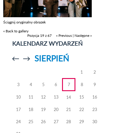
Ściągnij oryginalny obrazek
« Back to gallery
Pozycja 19 z 67
« Previous
|
Następne »
KALENDARZ WYDARZEŃ
SIERPIEŃ
Przejdź do
Przejdź do
poprzedniego
poprzedniego
miesiąca
miesiąca
1
2
3
4
5
6
7
8
9
10
11
12
13
15
16
14
17
18
19
20
21
22
23
24
25
26
27
28
29
30