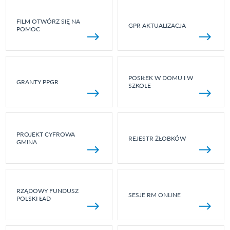
FILM OTWÓRZ SIĘ NA
GPR AKTUALIZACJA
POMOC
POSIŁEK W DOMU I W
GRANTY PPGR
SZKOLE
PROJEKT CYFROWA
REJESTR ŻŁOBKÓW
GMINA
RZĄDOWY FUNDUSZ
SESJE RM ONLINE
POLSKI ŁAD