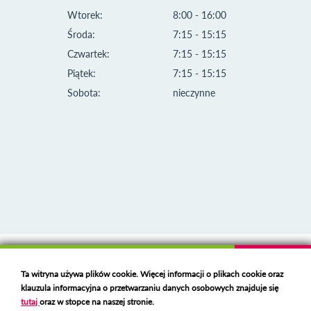
Wtorek:
8:00 - 16:00
Środa:
7:15 - 15:15
Czwartek:
7:15 - 15:15
Piątek:
7:15 - 15:15
Sobota:
nieczynne
Klauzula informacyjna i polityka plików cookies
Ta witryna używa plików cookie. Więcej informacji o plikach cookie oraz
Deklaracja dostępności
klauzula informacyjna o przetwarzaniu danych osobowych znajduje się
Polski serwer RBL
https://polspam.pl/
tutaj
oraz w stopce na naszej stronie.