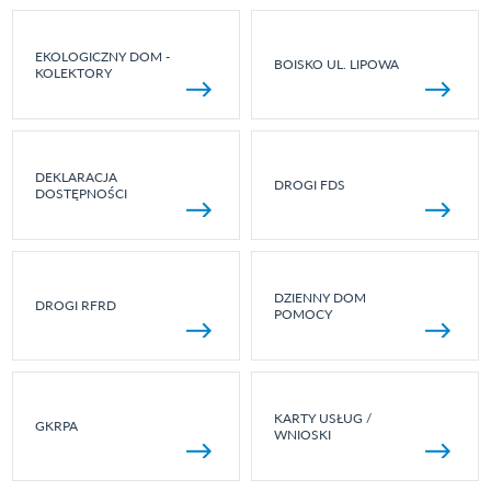
EKOLOGICZNY DOM -
BOISKO UL. LIPOWA
KOLEKTORY
DEKLARACJA
DROGI FDS
DOSTĘPNOŚCI
DZIENNY DOM
DROGI RFRD
POMOCY
KARTY USŁUG /
GKRPA
WNIOSKI