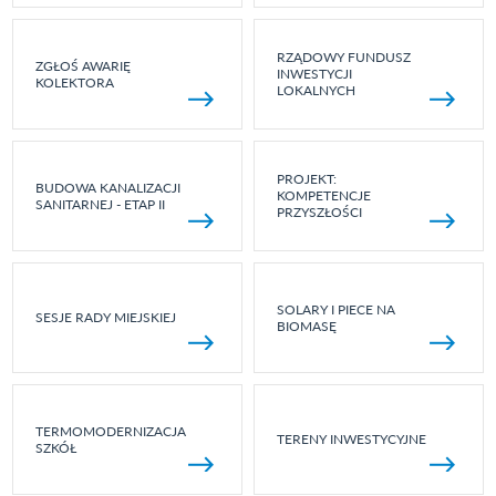
RZĄDOWY FUNDUSZ
ZGŁOŚ AWARIĘ
INWESTYCJI
KOLEKTORA
LOKALNYCH
PROJEKT:
BUDOWA KANALIZACJI
KOMPETENCJE
SANITARNEJ - ETAP II
PRZYSZŁOŚCI
SOLARY I PIECE NA
SESJE RADY MIEJSKIEJ
BIOMASĘ
TERMOMODERNIZACJA
TERENY INWESTYCYJNE
SZKÓŁ