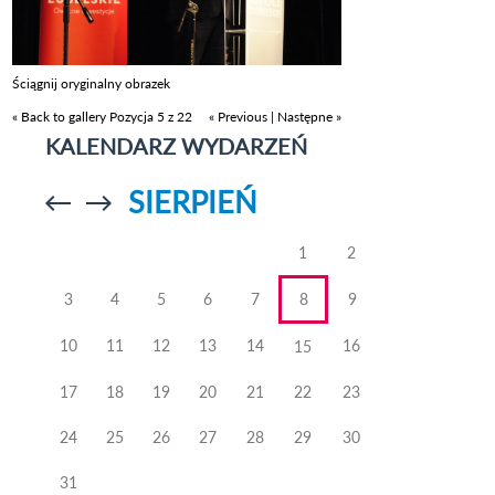
Ściągnij oryginalny obrazek
« Back to gallery
Pozycja 5 z 22
« Previous
|
Następne »
KALENDARZ WYDARZEŃ
SIERPIEŃ
Przejdź do
Przejdź do
poprzedniego
poprzedniego
miesiąca
miesiąca
1
2
3
4
5
6
7
8
9
10
11
12
13
14
16
15
17
18
19
20
21
22
23
24
25
26
27
28
29
30
31