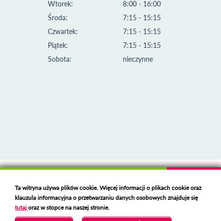
Wtorek:
8:00 - 16:00
Środa:
7:15 - 15:15
Czwartek:
7:15 - 15:15
Piątek:
7:15 - 15:15
Sobota:
nieczynne
Klauzula informacyjna i polityka plików cookies
Ta witryna używa plików cookie. Więcej informacji o plikach cookie oraz
Deklaracja dostępności
klauzula informacyjna o przetwarzaniu danych osobowych znajduje się
Polski serwer RBL
https://polspam.pl/
tutaj
oraz w stopce na naszej stronie.
Copyright 2023 Urząd Miejski w Opolu Lubelskim