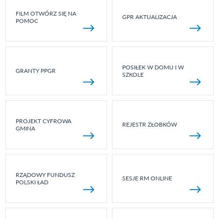
FILM OTWÓRZ SIĘ NA
GPR AKTUALIZACJA
POMOC
POSIŁEK W DOMU I W
GRANTY PPGR
SZKOLE
PROJEKT CYFROWA
REJESTR ŻŁOBKÓW
GMINA
RZĄDOWY FUNDUSZ
SESJE RM ONLINE
POLSKI ŁAD