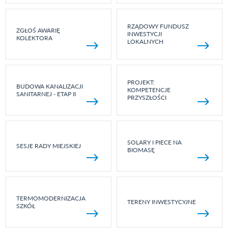
RZĄDOWY FUNDUSZ
ZGŁOŚ AWARIĘ
INWESTYCJI
KOLEKTORA
LOKALNYCH
PROJEKT:
BUDOWA KANALIZACJI
KOMPETENCJE
SANITARNEJ - ETAP II
PRZYSZŁOŚCI
SOLARY I PIECE NA
SESJE RADY MIEJSKIEJ
BIOMASĘ
TERMOMODERNIZACJA
TERENY INWESTYCYJNE
SZKÓŁ