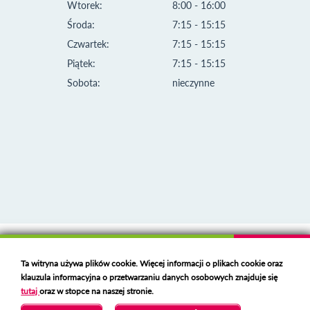
Wtorek:
8:00 - 16:00
Środa:
7:15 - 15:15
Czwartek:
7:15 - 15:15
Piątek:
7:15 - 15:15
Sobota:
nieczynne
Klauzula informacyjna i polityka plików cookies
Ta witryna używa plików cookie. Więcej informacji o plikach cookie oraz
Deklaracja dostępności
klauzula informacyjna o przetwarzaniu danych osobowych znajduje się
Polski serwer RBL
https://polspam.pl/
tutaj
oraz w stopce na naszej stronie.
Copyright 2023 Urząd Miejski w Opolu Lubelskim