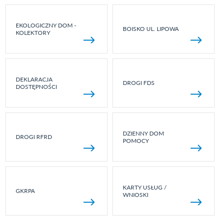
EKOLOGICZNY DOM -
BOISKO UL. LIPOWA
KOLEKTORY
DEKLARACJA
DROGI FDS
DOSTĘPNOŚCI
DZIENNY DOM
DROGI RFRD
POMOCY
KARTY USŁUG /
GKRPA
WNIOSKI