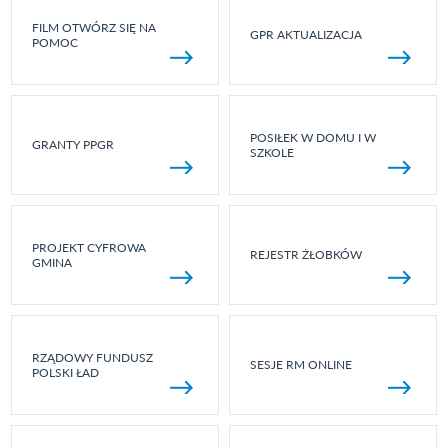
FILM OTWÓRZ SIĘ NA
GPR AKTUALIZACJA
POMOC
POSIŁEK W DOMU I W
GRANTY PPGR
SZKOLE
PROJEKT CYFROWA
REJESTR ŻŁOBKÓW
GMINA
RZĄDOWY FUNDUSZ
SESJE RM ONLINE
POLSKI ŁAD