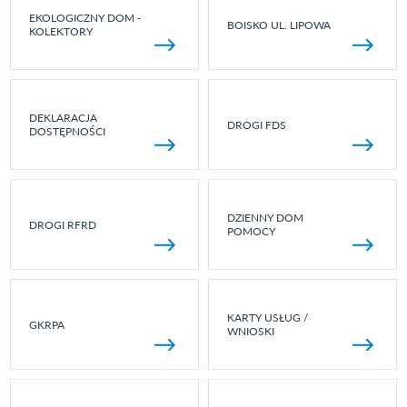
EKOLOGICZNY DOM -
BOISKO UL. LIPOWA
KOLEKTORY
DEKLARACJA
DROGI FDS
DOSTĘPNOŚCI
DZIENNY DOM
DROGI RFRD
POMOCY
KARTY USŁUG /
GKRPA
WNIOSKI