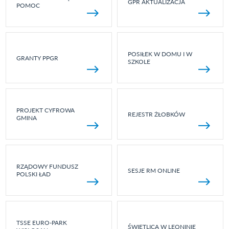
GPR AKTUALIZACJA
POMOC
POSIŁEK W DOMU I W
GRANTY PPGR
SZKOLE
PROJEKT CYFROWA
REJESTR ŻŁOBKÓW
GMINA
RZĄDOWY FUNDUSZ
SESJE RM ONLINE
POLSKI ŁAD
TSSE EURO-PARK
ŚWIETLICA W LEONINIE