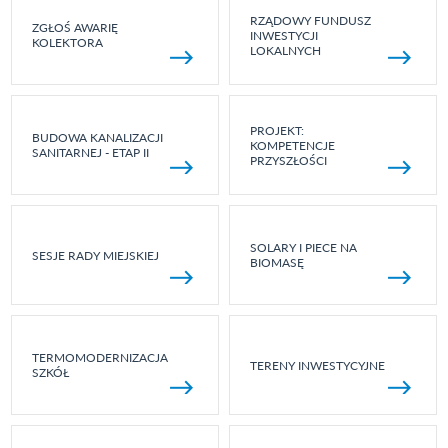
RZĄDOWY FUNDUSZ
ZGŁOŚ AWARIĘ
INWESTYCJI
KOLEKTORA
LOKALNYCH
PROJEKT:
BUDOWA KANALIZACJI
KOMPETENCJE
SANITARNEJ - ETAP II
PRZYSZŁOŚCI
SOLARY I PIECE NA
SESJE RADY MIEJSKIEJ
BIOMASĘ
TERMOMODERNIZACJA
TERENY INWESTYCYJNE
SZKÓŁ