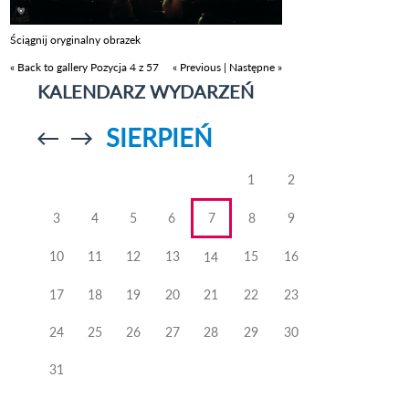
Ściągnij oryginalny obrazek
« Back to gallery
Pozycja 4 z 57
« Previous
|
Następne »
KALENDARZ WYDARZEŃ
SIERPIEŃ
Przejdź do
Przejdź do
poprzedniego
poprzedniego
miesiąca
miesiąca
1
2
3
4
5
6
7
8
9
10
11
12
13
15
16
14
17
18
19
20
21
22
23
24
25
26
27
28
29
30
31