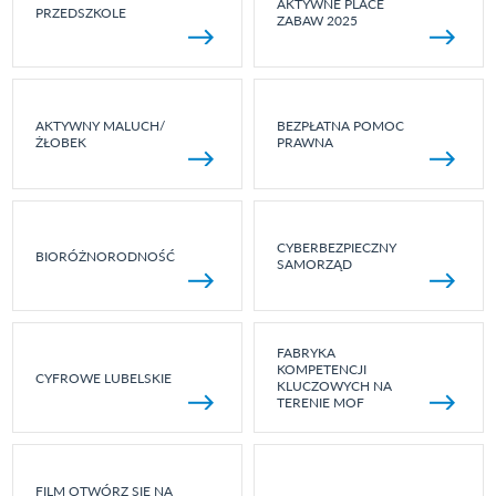
AKTYWNE PLACE
PRZEDSZKOLE
ZABAW 2025
AKTYWNY MALUCH/
BEZPŁATNA POMOC
ŻŁOBEK
PRAWNA
CYBERBEZPIECZNY
BIORÓŻNORODNOŚĆ
SAMORZĄD
FABRYKA
KOMPETENCJI
CYFROWE LUBELSKIE
KLUCZOWYCH NA
TERENIE MOF
FILM OTWÓRZ SIĘ NA