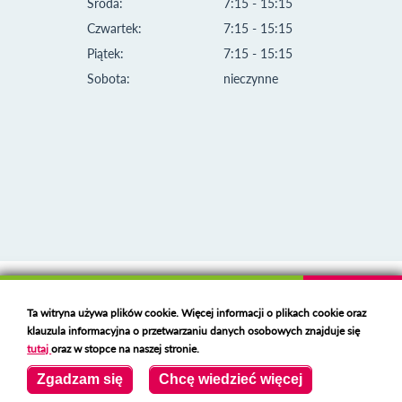
Środa:
7:15 - 15:15
Czwartek:
7:15 - 15:15
Piątek:
7:15 - 15:15
Sobota:
nieczynne
Klauzula informacyjna i polityka plików cookies
Ta witryna używa plików cookie. Więcej informacji o plikach cookie oraz
Deklaracja dostępności
klauzula informacyjna o przetwarzaniu danych osobowych znajduje się
Polski serwer RBL
https://polspam.pl/
tutaj
oraz w stopce na naszej stronie.
Copyright 2023 Urząd Miejski w Opolu Lubelskim
Zgadzam się
Chcę wiedzieć więcej
Created by
VOBACOM
Odnośnik otworzy się w nowym oknie