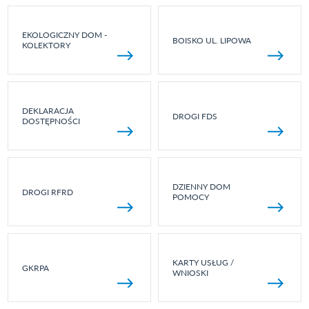
EKOLOGICZNY DOM -
BOISKO UL. LIPOWA
KOLEKTORY
DEKLARACJA
DROGI FDS
DOSTĘPNOŚCI
DZIENNY DOM
DROGI RFRD
POMOCY
KARTY USŁUG /
GKRPA
WNIOSKI