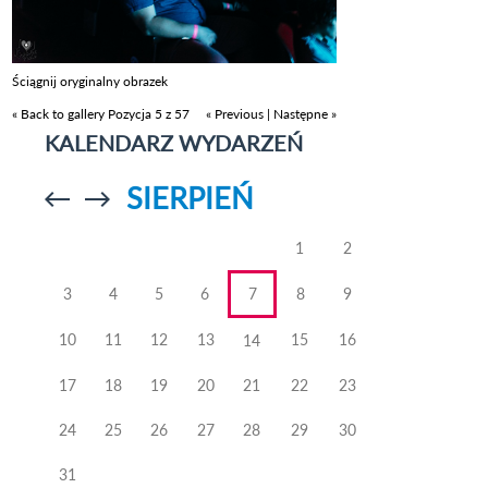
Ściągnij oryginalny obrazek
« Back to gallery
Pozycja 5 z 57
« Previous
|
Następne »
KALENDARZ WYDARZEŃ
SIERPIEŃ
Przejdź do
Przejdź do
poprzedniego
poprzedniego
miesiąca
miesiąca
1
2
3
4
5
6
7
8
9
10
11
12
13
15
16
14
17
18
19
20
21
22
23
24
25
26
27
28
29
30
31