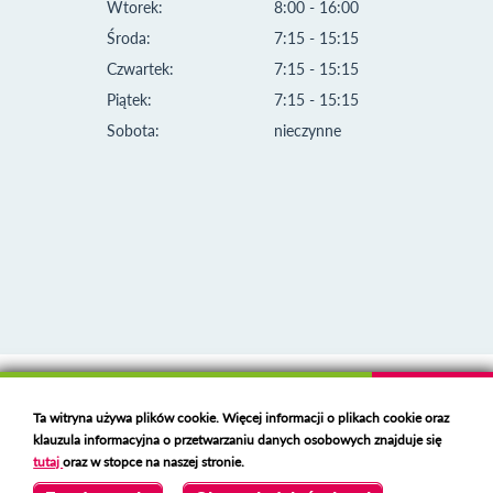
Wtorek:
8:00 - 16:00
Środa:
7:15 - 15:15
Czwartek:
7:15 - 15:15
Piątek:
7:15 - 15:15
Sobota:
nieczynne
Klauzula informacyjna i polityka plików cookies
Ta witryna używa plików cookie. Więcej informacji o plikach cookie oraz
Deklaracja dostępności
klauzula informacyjna o przetwarzaniu danych osobowych znajduje się
Polski serwer RBL
https://polspam.pl/
tutaj
oraz w stopce na naszej stronie.
Copyright 2023 Urząd Miejski w Opolu Lubelskim