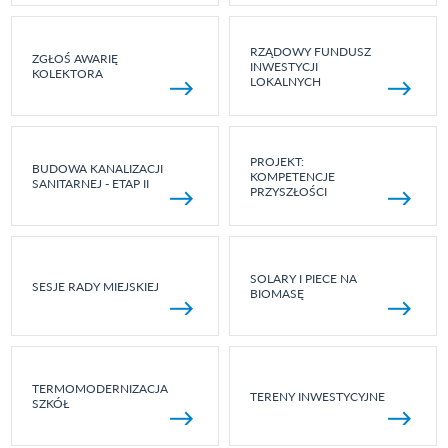
RZĄDOWY FUNDUSZ
ZGŁOŚ AWARIĘ
INWESTYCJI
KOLEKTORA
LOKALNYCH
PROJEKT:
BUDOWA KANALIZACJI
KOMPETENCJE
SANITARNEJ - ETAP II
PRZYSZŁOŚCI
SOLARY I PIECE NA
SESJE RADY MIEJSKIEJ
BIOMASĘ
TERMOMODERNIZACJA
TERENY INWESTYCYJNE
SZKÓŁ