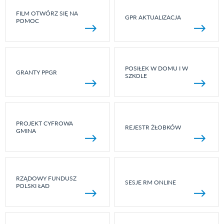
FILM OTWÓRZ SIĘ NA
GPR AKTUALIZACJA
POMOC
POSIŁEK W DOMU I W
GRANTY PPGR
SZKOLE
PROJEKT CYFROWA
REJESTR ŻŁOBKÓW
GMINA
RZĄDOWY FUNDUSZ
SESJE RM ONLINE
POLSKI ŁAD