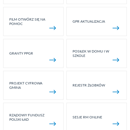
FILM OTWÓRZ SIĘ NA
GPR AKTUALIZACJA
POMOC
POSIŁEK W DOMU I W
GRANTY PPGR
SZKOLE
PROJEKT CYFROWA
REJESTR ŻŁOBKÓW
GMINA
RZĄDOWY FUNDUSZ
SESJE RM ONLINE
POLSKI ŁAD