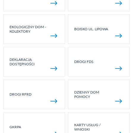
EKOLOGICZNY DOM -
BOISKO UL. LIPOWA
KOLEKTORY
DEKLARACJA
DROGI FDS
DOSTĘPNOŚCI
DZIENNY DOM
DROGI RFRD
POMOCY
KARTY USŁUG /
GKRPA
WNIOSKI