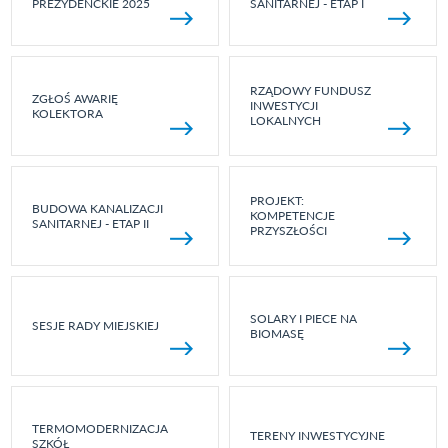
PREZYDENCKIE 2025
SANITARNEJ - ETAP I
RZĄDOWY FUNDUSZ
ZGŁOŚ AWARIĘ
INWESTYCJI
KOLEKTORA
LOKALNYCH
PROJEKT:
BUDOWA KANALIZACJI
KOMPETENCJE
SANITARNEJ - ETAP II
PRZYSZŁOŚCI
SOLARY I PIECE NA
SESJE RADY MIEJSKIEJ
BIOMASĘ
TERMOMODERNIZACJA
TERENY INWESTYCYJNE
SZKÓŁ