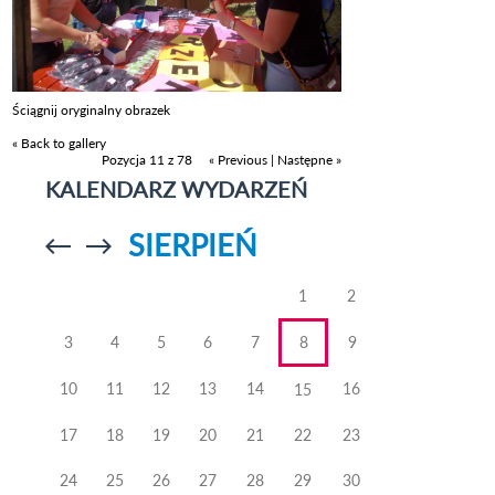
Ściągnij oryginalny obrazek
« Back to gallery
Pozycja 11 z 78
« Previous
|
Następne »
KALENDARZ WYDARZEŃ
SIERPIEŃ
Przejdź do
Przejdź do
poprzedniego
poprzedniego
miesiąca
miesiąca
1
2
3
4
5
6
7
8
9
10
11
12
13
14
16
15
17
18
19
20
21
22
23
24
25
26
27
28
29
30