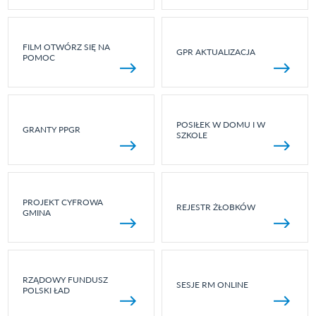
FILM OTWÓRZ SIĘ NA
GPR AKTUALIZACJA
POMOC
POSIŁEK W DOMU I W
GRANTY PPGR
SZKOLE
PROJEKT CYFROWA
REJESTR ŻŁOBKÓW
GMINA
RZĄDOWY FUNDUSZ
SESJE RM ONLINE
POLSKI ŁAD