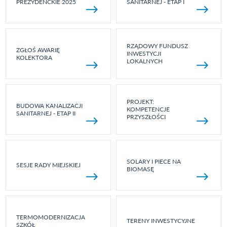
PREZYDENCKIE 2025
SANITARNEJ - ETAP I
RZĄDOWY FUNDUSZ
ZGŁOŚ AWARIĘ
INWESTYCJI
KOLEKTORA
LOKALNYCH
PROJEKT:
BUDOWA KANALIZACJI
KOMPETENCJE
SANITARNEJ - ETAP II
PRZYSZŁOŚCI
SOLARY I PIECE NA
SESJE RADY MIEJSKIEJ
BIOMASĘ
TERMOMODERNIZACJA
TERENY INWESTYCYJNE
SZKÓŁ