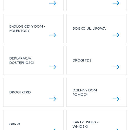
EKOLOGICZNY DOM -
BOISKO UL. LIPOWA
KOLEKTORY
DEKLARACJA
DROGI FDS
DOSTĘPNOŚCI
DZIENNY DOM
DROGI RFRD
POMOCY
KARTY USŁUG /
GKRPA
WNIOSKI