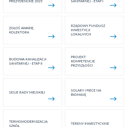
PREZYDENCKIE 2025
SANITARNEJ - ETAP I
RZĄDOWY FUNDUSZ
ZGŁOŚ AWARIĘ
INWESTYCJI
KOLEKTORA
LOKALNYCH
PROJEKT:
BUDOWA KANALIZACJI
KOMPETENCJE
SANITARNEJ - ETAP II
PRZYSZŁOŚCI
SOLARY I PIECE NA
SESJE RADY MIEJSKIEJ
BIOMASĘ
TERMOMODERNIZACJA
TERENY INWESTYCYJNE
SZKÓŁ