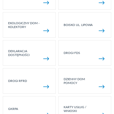
EKOLOGICZNY DOM -
BOISKO UL. LIPOWA
KOLEKTORY
DEKLARACJA
DROGI FDS
DOSTĘPNOŚCI
DZIENNY DOM
DROGI RFRD
POMOCY
KARTY USŁUG /
GKRPA
WNIOSKI