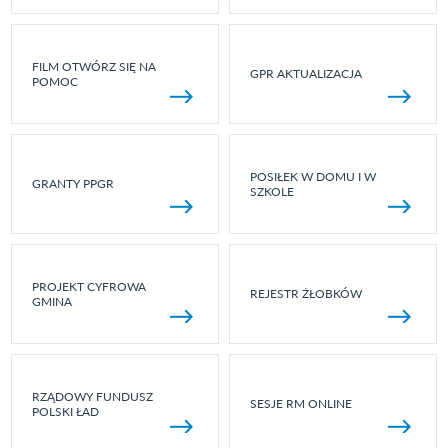
FILM OTWÓRZ SIĘ NA
GPR AKTUALIZACJA
POMOC
POSIŁEK W DOMU I W
GRANTY PPGR
SZKOLE
PROJEKT CYFROWA
REJESTR ŻŁOBKÓW
GMINA
RZĄDOWY FUNDUSZ
SESJE RM ONLINE
POLSKI ŁAD