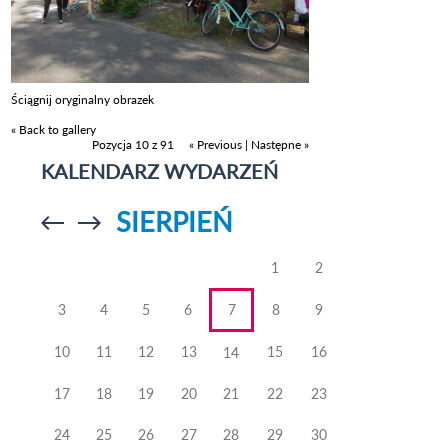
Ściągnij oryginalny obrazek
« Back to gallery
Pozycja 10 z 91
« Previous
|
Następne »
KALENDARZ WYDARZEŃ
SIERPIEŃ
Przejdź do
Przejdź do
poprzedniego
poprzedniego
miesiąca
miesiąca
1
2
3
4
5
6
7
8
9
10
11
12
13
15
16
14
17
18
19
20
21
22
23
24
25
26
27
28
29
30