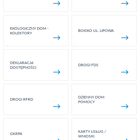
EKOLOGICZNY DOM -
BOISKO UL. LIPOWA
KOLEKTORY
DEKLARACJA
DROGI FDS
DOSTĘPNOŚCI
DZIENNY DOM
DROGI RFRD
POMOCY
KARTY USŁUG /
GKRPA
WNIOSKI