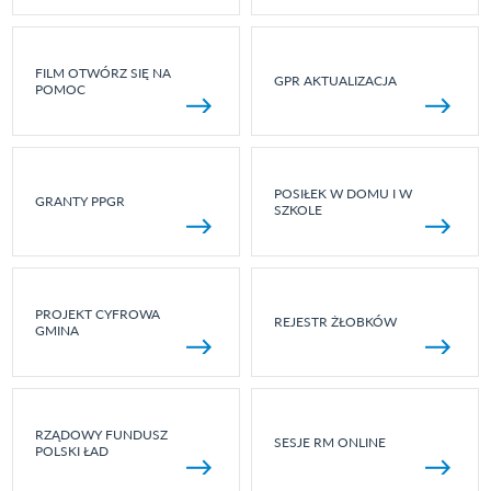
FILM OTWÓRZ SIĘ NA
GPR AKTUALIZACJA
POMOC
POSIŁEK W DOMU I W
GRANTY PPGR
SZKOLE
PROJEKT CYFROWA
REJESTR ŻŁOBKÓW
GMINA
RZĄDOWY FUNDUSZ
SESJE RM ONLINE
POLSKI ŁAD