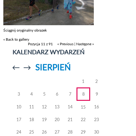
Ściągnij oryginalny obrazek
« Back to gallery
Pozycja 11 z 91
« Previous
|
Następne »
KALENDARZ WYDARZEŃ
SIERPIEŃ
Przejdź do
Przejdź do
poprzedniego
poprzedniego
miesiąca
miesiąca
1
2
3
4
5
6
7
8
9
10
11
12
13
14
16
15
17
18
19
20
21
22
23
24
25
26
27
28
29
30