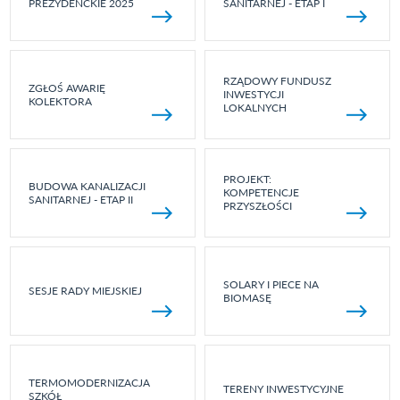
PREZYDENCKIE 2025
SANITARNEJ - ETAP I
RZĄDOWY FUNDUSZ
ZGŁOŚ AWARIĘ
INWESTYCJI
KOLEKTORA
LOKALNYCH
PROJEKT:
BUDOWA KANALIZACJI
KOMPETENCJE
SANITARNEJ - ETAP II
PRZYSZŁOŚCI
SOLARY I PIECE NA
SESJE RADY MIEJSKIEJ
BIOMASĘ
TERMOMODERNIZACJA
TERENY INWESTYCYJNE
SZKÓŁ