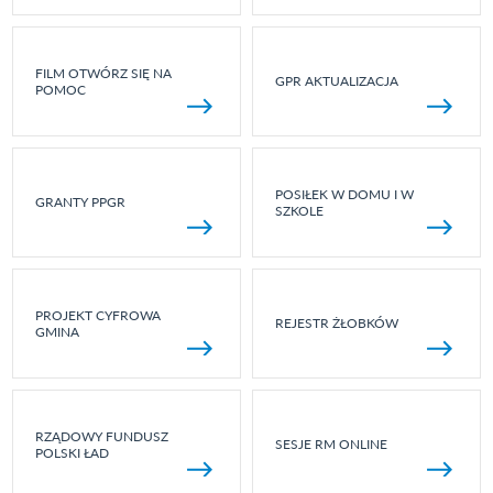
FILM OTWÓRZ SIĘ NA
GPR AKTUALIZACJA
POMOC
POSIŁEK W DOMU I W
GRANTY PPGR
SZKOLE
PROJEKT CYFROWA
REJESTR ŻŁOBKÓW
GMINA
RZĄDOWY FUNDUSZ
SESJE RM ONLINE
POLSKI ŁAD