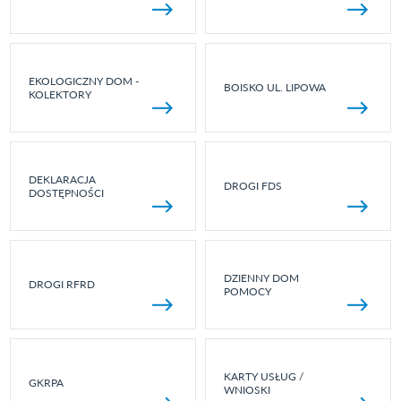
EKOLOGICZNY DOM -
BOISKO UL. LIPOWA
KOLEKTORY
DEKLARACJA
DROGI FDS
DOSTĘPNOŚCI
DZIENNY DOM
DROGI RFRD
POMOCY
KARTY USŁUG /
GKRPA
WNIOSKI