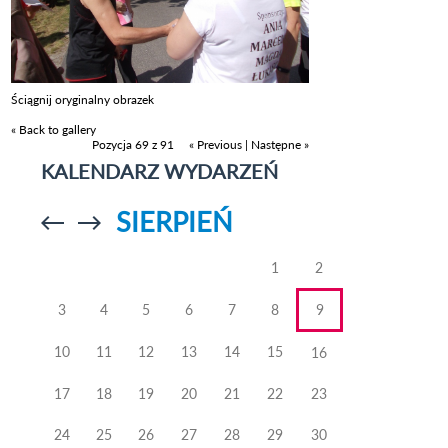
Ściągnij oryginalny obrazek
« Back to gallery
Pozycja 69 z 91
« Previous
|
Następne »
KALENDARZ WYDARZEŃ
SIERPIEŃ
Przejdź do
Przejdź do
poprzedniego
poprzedniego
miesiąca
miesiąca
1
2
3
4
5
6
7
8
9
10
11
12
13
14
15
16
17
18
19
20
21
22
23
24
25
26
27
28
29
30