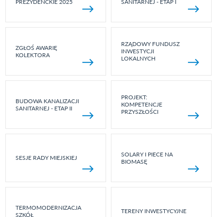
PREZYDENCKIE 2025
SANITARNEJ - ETAP I
RZĄDOWY FUNDUSZ
ZGŁOŚ AWARIĘ
INWESTYCJI
KOLEKTORA
LOKALNYCH
PROJEKT:
BUDOWA KANALIZACJI
KOMPETENCJE
SANITARNEJ - ETAP II
PRZYSZŁOŚCI
SOLARY I PIECE NA
SESJE RADY MIEJSKIEJ
BIOMASĘ
TERMOMODERNIZACJA
TERENY INWESTYCYJNE
SZKÓŁ