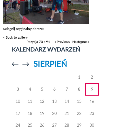
Ściągnij oryginalny obrazek
« Back to gallery
Pozycja 70 z 91
« Previous
|
Następne »
KALENDARZ WYDARZEŃ
SIERPIEŃ
Przejdź do
Przejdź do
poprzedniego
poprzedniego
miesiąca
miesiąca
1
2
3
4
5
6
7
8
9
10
11
12
13
14
15
16
17
18
19
20
21
22
23
24
25
26
27
28
29
30