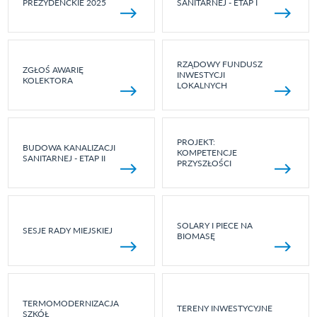
PREZYDENCKIE 2025
SANITARNEJ - ETAP I
RZĄDOWY FUNDUSZ
ZGŁOŚ AWARIĘ
INWESTYCJI
KOLEKTORA
LOKALNYCH
PROJEKT:
BUDOWA KANALIZACJI
KOMPETENCJE
SANITARNEJ - ETAP II
PRZYSZŁOŚCI
SOLARY I PIECE NA
SESJE RADY MIEJSKIEJ
BIOMASĘ
TERMOMODERNIZACJA
TERENY INWESTYCYJNE
SZKÓŁ