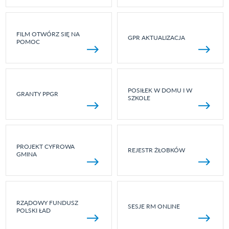
FILM OTWÓRZ SIĘ NA
GPR AKTUALIZACJA
POMOC
POSIŁEK W DOMU I W
GRANTY PPGR
SZKOLE
PROJEKT CYFROWA
REJESTR ŻŁOBKÓW
GMINA
RZĄDOWY FUNDUSZ
SESJE RM ONLINE
POLSKI ŁAD