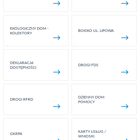
EKOLOGICZNY DOM -
BOISKO UL. LIPOWA
KOLEKTORY
DEKLARACJA
DROGI FDS
DOSTĘPNOŚCI
DZIENNY DOM
DROGI RFRD
POMOCY
KARTY USŁUG /
GKRPA
WNIOSKI