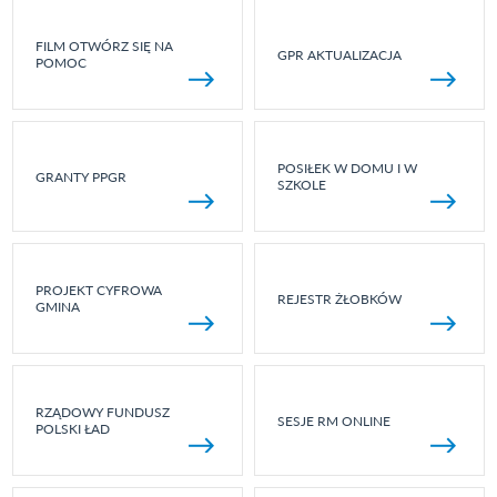
FILM OTWÓRZ SIĘ NA
GPR AKTUALIZACJA
POMOC
POSIŁEK W DOMU I W
GRANTY PPGR
SZKOLE
PROJEKT CYFROWA
REJESTR ŻŁOBKÓW
GMINA
RZĄDOWY FUNDUSZ
SESJE RM ONLINE
POLSKI ŁAD