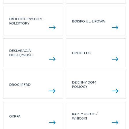
EKOLOGICZNY DOM -
BOISKO UL. LIPOWA
KOLEKTORY
DEKLARACJA
DROGI FDS
DOSTĘPNOŚCI
DZIENNY DOM
DROGI RFRD
POMOCY
KARTY USŁUG /
GKRPA
WNIOSKI