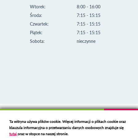
Wtorek:
8:00 - 16:00
Środa:
7:15 - 15:15
Czwartek:
7:15 - 15:15
Piątek:
7:15 - 15:15
Sobota:
nieczynne
Klauzula informacyjna i polityka plików cookies
Ta witryna używa plików cookie. Więcej informacji o plikach cookie oraz
Deklaracja dostępności
klauzula informacyjna o przetwarzaniu danych osobowych znajduje się
Polski serwer RBL
https://polspam.pl/
tutaj
oraz w stopce na naszej stronie.