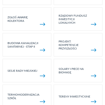
RZĄDOWY FUNDUSZ
ZGŁOŚ AWARIĘ
INWESTYCJI
KOLEKTORA
LOKALNYCH
PROJEKT:
BUDOWA KANALIZACJI
KOMPETENCJE
SANITARNEJ - ETAP II
PRZYSZŁOŚCI
SOLARY I PIECE NA
SESJE RADY MIEJSKIEJ
BIOMASĘ
TERMOMODERNIZACJA
TERENY INWESTYCYJNE
SZKÓŁ