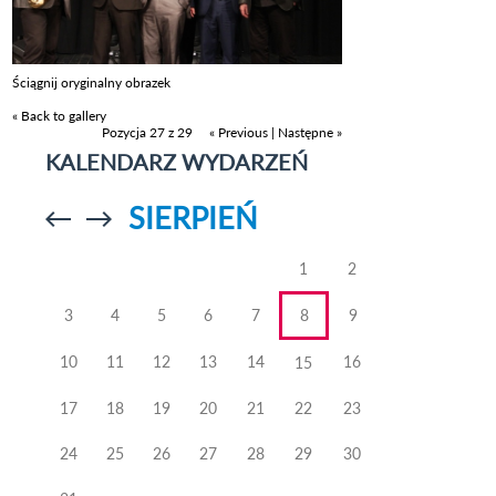
Ściągnij oryginalny obrazek
« Back to gallery
Pozycja 27 z 29
« Previous
|
Następne »
KALENDARZ WYDARZEŃ
SIERPIEŃ
Przejdź do
Przejdź do
poprzedniego
poprzedniego
miesiąca
miesiąca
1
2
3
4
5
6
7
8
9
10
11
12
13
14
16
15
17
18
19
20
21
22
23
24
25
26
27
28
29
30