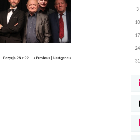
3
10
17
24
Pozycja 28 z 29
« Previous
|
Następne »
31