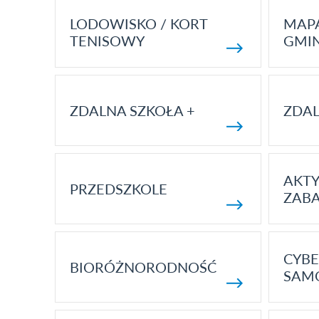
LODOWISKO / KORT
MAP
TENISOWY
GMI
ZDALNA SZKOŁA +
ZDAL
AKT
PRZEDSZKOLE
ZAB
CYBE
BIORÓŻNORODNOŚĆ
SAM