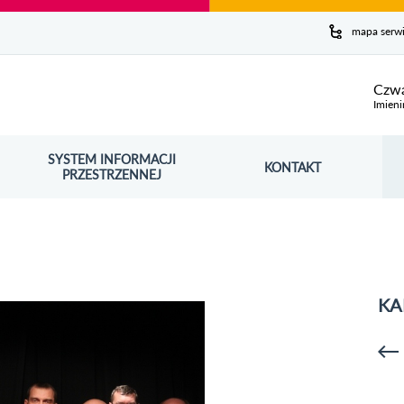
y serwis
mapa serw
ej
Czwa
Imieni
SYSTEM INFORMACJI
Szuk
KONTAKT
OŚNIK OTWORZY SIĘ W NOWYM OKNIE
PRZESTRZENNEJ
Wy
KA
p