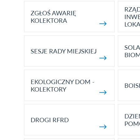
RZĄ
ZGŁOŚ AWARIĘ
INWE
KOLEKTORA
LOK
SOLA
SESJE RADY MIEJSKIEJ
BIO
EKOLOGICZNY DOM -
BOIS
KOLEKTORY
DZI
DROGI RFRD
POM