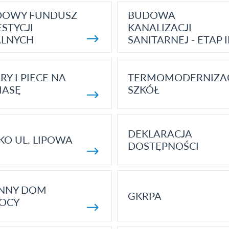
DOWY FUNDUSZ
BUDOWA
STYCJI
KANALIZACJI
ALNYCH
SANITARNEJ - ETAP I
RY I PIECE NA
TERMOMODERNIZA
MASĘ
SZKÓŁ
DEKLARACJA
KO UL. LIPOWA
DOSTĘPNOŚCI
ENNY DOM
GKRPA
OCY