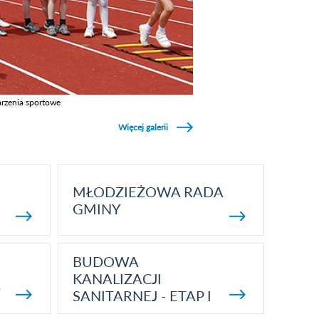
rzenia sportowe
z galerie w kategori Wydarzenia sportowe
Więcej galerii
MŁODZIEŻOWA RADA
GMINY
BUDOWA
KANALIZACJI
5
SANITARNEJ - ETAP I