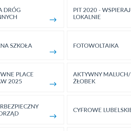
A DRÓG
PIT 2020 - WSPIERAJ
NNYCH
LOKALNIE
NA SZKOŁA
FOTOWOLTAIKA
YWNE PLACE
AKTYWNY MALUCH/
AW 2025
ŻŁOBEK
RBEZPIECZNY
CYFROWE LUBELSKI
ORZĄD