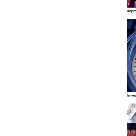
Impr
Zobac
Inwes
Zobac