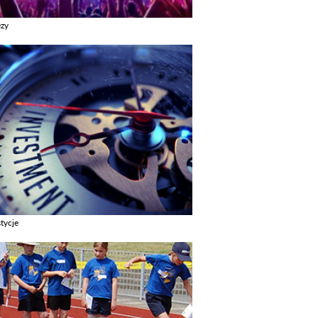
ezy
z galerie w kategori Imprezy
tycje
z galerie w kategori Inwestycje