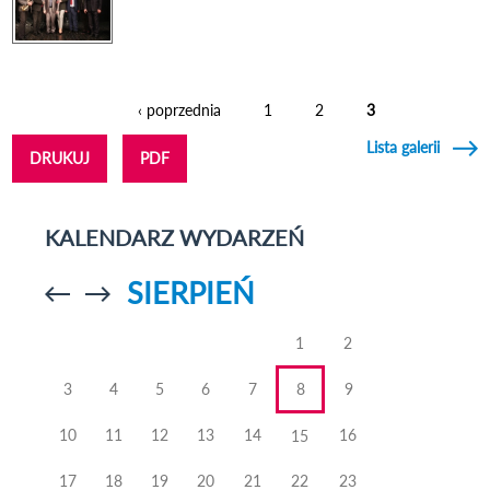
‹ poprzednia
1
2
3
Strony
Lista galerii
DRUKUJ
PDF
KALENDARZ WYDARZEŃ
SIERPIEŃ
Przejdź do
Przejdź do
poprzedniego
poprzedniego
miesiąca
miesiąca
1
2
3
4
5
6
7
8
9
10
11
12
13
14
16
15
17
18
19
20
21
22
23