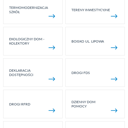
TERMOMODERNIZACJA
TERENY INWESTYCYJNE
SZKÓŁ
EKOLOGICZNY DOM -
BOISKO UL. LIPOWA
KOLEKTORY
DEKLARACJA
DROGI FDS
DOSTĘPNOŚCI
DZIENNY DOM
DROGI RFRD
POMOCY