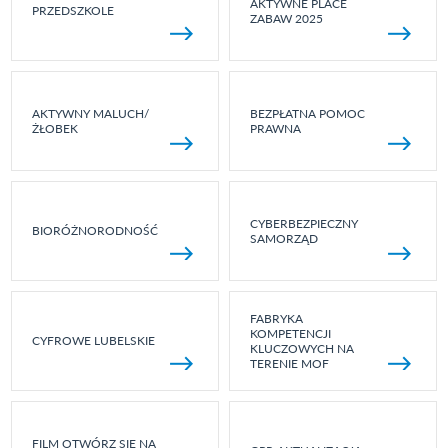
AKTYWNE PLACE
PRZEDSZKOLE
ZABAW 2025
AKTYWNY MALUCH/
BEZPŁATNA POMOC
ŻŁOBEK
PRAWNA
CYBERBEZPIECZNY
BIORÓŻNORODNOŚĆ
SAMORZĄD
FABRYKA
KOMPETENCJI
CYFROWE LUBELSKIE
KLUCZOWYCH NA
TERENIE MOF
FILM OTWÓRZ SIĘ NA