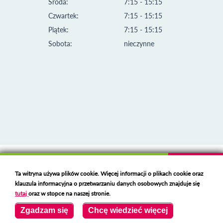
Środa:
7:15 - 15:15
Czwartek:
7:15 - 15:15
Piątek:
7:15 - 15:15
Sobota:
nieczynne
Klauzula informacyjna i polityka plików cookies
Ta witryna używa plików cookie. Więcej informacji o plikach cookie oraz
Deklaracja dostępności
klauzula informacyjna o przetwarzaniu danych osobowych znajduje się
Polski serwer RBL
https://polspam.pl/
tutaj
oraz w stopce na naszej stronie.
Copyright 2023 Urząd Miejski w Opolu Lubelskim
Zgadzam się
Chcę wiedzieć więcej
Created by
VOBACOM
Odnośnik otworzy się w nowym oknie