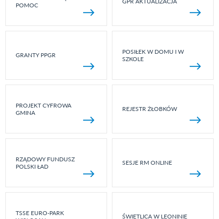
GPR AKTUALIZACJA
POMOC
POSIŁEK W DOMU I W
GRANTY PPGR
SZKOLE
PROJEKT CYFROWA
REJESTR ŻŁOBKÓW
GMINA
RZĄDOWY FUNDUSZ
SESJE RM ONLINE
POLSKI ŁAD
TSSE EURO-PARK
ŚWIETLICA W LEONINIE