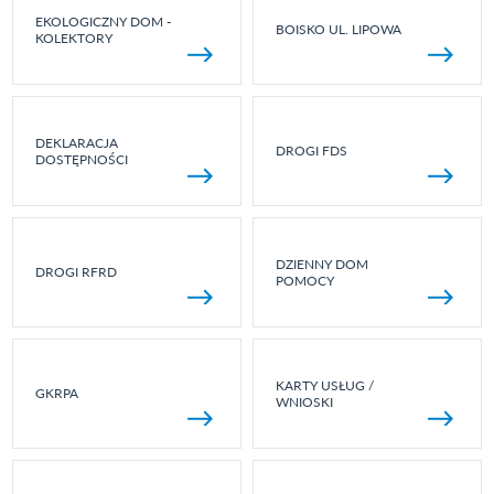
EKOLOGICZNY DOM -
BOISKO UL. LIPOWA
KOLEKTORY
DEKLARACJA
DROGI FDS
DOSTĘPNOŚCI
DZIENNY DOM
DROGI RFRD
POMOCY
KARTY USŁUG /
GKRPA
WNIOSKI