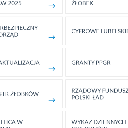
AW 2025
ŻŁOBEK
RBEZPIECZNY
CYFROWE LUBELSKI
ORZĄD
AKTUALIZACJA
GRANTY PPGR
RZĄDOWY FUNDUS
STR ŻŁOBKÓW
POLSKI ŁAD
TLICA W
WYKAZ DZIENNYCH