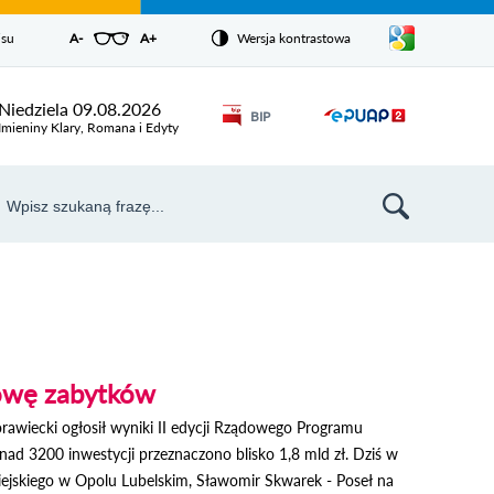
Pokaż/ukryj
isu
A-
pomniejsz czcionkę
A+
powiększ czcionkę
Wersja kontrastowa
Zresetuj czcionkę
listę
języków
Odnośnik
Niedziela 09.08.2026
BIP
Odnośnik
otworzy się w
Imieniny Klary, Romana i Edyty
nowym oknie
otworzy
się w
aj
nowym
szukiwarka
oknie
owę zabytków
awiecki ogłosił wyniki II edycji Rządowego Programu
 3200 inwestycji przeznaczono blisko 1,8 mld zł. Dziś w
iejskiego w Opolu Lubelskim, Sławomir Skwarek - Poseł na