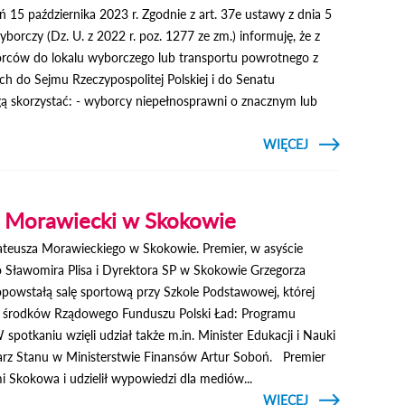
ń 15 października 2023 r. Zgodnie z art. 37e ustawy z dnia 5
borczy (Dz. U. z 2022 r. poz. 1277 ze zm.) informuję, że z
rców do lokalu wyborczego lub transportu powrotnego z
h do Sejmu Rzeczypospolitej Polskiej i do Senatu
gą skorzystać: - wyborcy niepełnosprawni o znacznym lub
CZYTAJ
WIĘCEJ
O
BEZPŁATNY
TRANSPORT
WYBORCÓW
W
 Morawiecki w Skokowie
WYBORACH
DO SEJMU
Mateusza Morawieckiego w Skokowie. Premier, w asyście
o Sławomira Plisa i Dyrektora SP w Skokowie Grzegorza
powstałą salę sportową przy Szkole Podstawowej, której
 środków Rządowego Funduszu Polski Ład: Programu
spotkaniu wzięli udział także m.in. Minister Edukacji i Nauki
arz Stanu w Ministerstwie Finansów Artur Soboń. Premier
i Skokowa i udzielił wypowiedzi dla mediów...
CZYTAJ
WIĘCEJ
O PREMIER