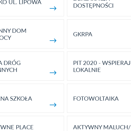
KO UL. LIPOWA
DOSTĘPNOŚCI
ENNY DOM
GKRPA
OCY
A DRÓG
PIT 2020 - WSPIERAJ
NNYCH
LOKALNIE
NA SZKOŁA
FOTOWOLTAIKA
YWNE PLACE
AKTYWNY MALUCH/