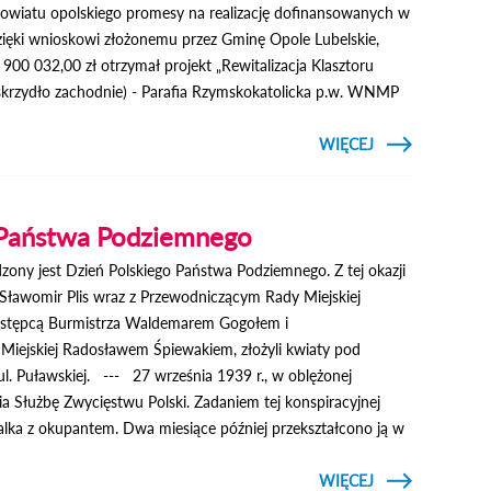
owiatu opolskiego promesy na realizację dofinansowanych w
ęki wnioskowi złożonemu przez Gminę Opole Lubelskie,
00 032,00 zł otrzymał projekt „Rewitalizacja Klasztoru
skrzydło zachodnie) - Parafia Rzymskokatolicka p.w. WNMP
CZYTAJ
WIĘCEJ
O
PROMESY
NA
ODNOWĘ
ZABYTKÓW
 Państwa Podziemnego
ony jest Dzień Polskiego Państwa Podziemnego. Z tej okazji
 Sławomir Plis wraz z Przewodniczącym Rady Miejskiej
stępcą Burmistrza Waldemarem Gogołem i
iejskiej Radosławem Śpiewakiem, złożyli kwiaty pod
. Puławskiej. --- 27 września 1939 r., w oblężonej
 Służbę Zwycięstwu Polski. Zadaniem tej konspiracyjnej
alka z okupantem. Dwa miesiące później przekształcono ją w
CZYTAJ
WIĘCEJ
O DZIEŃ