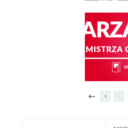
Strony
1
…