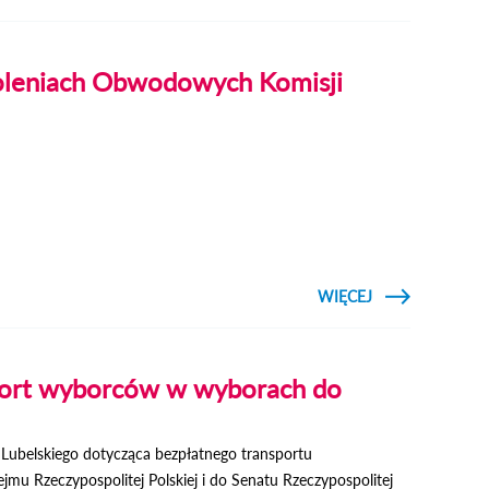
POLSKIEGO
PAŃSTWA
PODZIEMNEGO
koleniach Obwodowych Komisji
CZYTAJ
WIĘCEJ
O INFORMACJ
O SZKOLENIAC
OBWODOWYC
KOMISJ
WYBORCZYC
port wyborców w wyborach do
 Lubelskiego dotycząca bezpłatnego transportu
u Rzeczypospolitej Polskiej i do Senatu Rzeczypospolitej