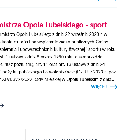
MATEUSZ
MORAWIECKI
W
SKOKOWIE
istrza Opola Lubelskiego - sport
mistrza Opola Lubelskiego z dnia 22 września 2023 r. w
o konkursu ofert na wspieranie zadań publicznych Gminy
pierania i upowszechniania kultury fizycznej i sportu w roku
st. 1 ustawy z dnia 8 marca 1990 roku o samorządzie
. 40 z późn. zm.), art. 11 oraz art. 13 ustawy z dnia 24
i pożytku publicznego i o wolontariacie (Dz. U. z 2023 r., poz.
 XLVI/399/2022 Rady Miejskiej w Opolu Lubelskim z dnia...
CZYTAJ
WIĘCEJ
O
ZARZĄDZENIE
BURMISTRZA
OPOLA
LUBELSKIEGO
- SPORT