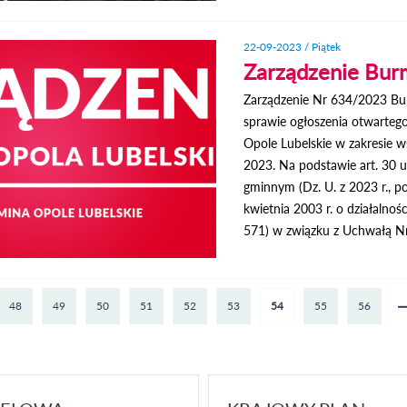
22-09-2023 / Piątek
Zarządzenie Burm
Zarządzenie Nr 634/2023 Bur
sprawie ogłoszenia otwarteg
Opole Lubelskie w zakresie ws
2023. Na podstawie art. 30 u
gminnym (Dz. U. z 2023 r., poz
kwietnia 2003 r. o działalnośc
571) w związku z Uchwałą Nr
48
49
50
51
52
53
54
55
56