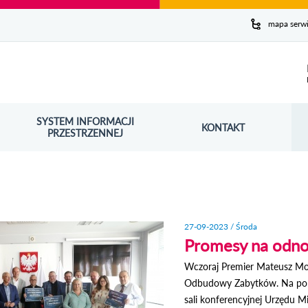
y serwis
mapa serw
ej
SYSTEM INFORMACJI
Szuk
KONTAKT
OŚNIK OTWORZY SIĘ W NOWYM OKNIE
PRZESTRZENNEJ
Wy
27-09-2023 / Środa
Promesy na odn
Wczoraj Premier Mateusz Mor
Odbudowy Zabytków. Na ponad
sali konferencyjnej Urzędu M