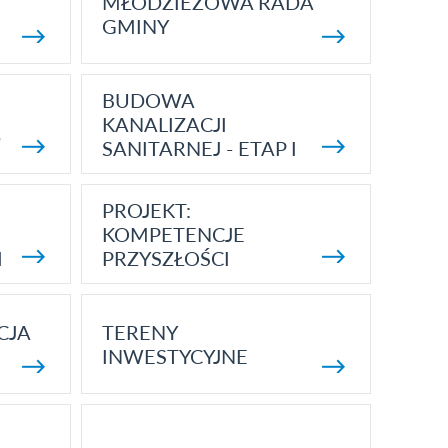
MŁODZIEŻOWA RADA
GMINY
BUDOWA
KANALIZACJI
5
SANITARNEJ - ETAP I
PROJEKT:
KOMPETENCJE
I
PRZYSZŁOŚCI
CJA
TERENY
INWESTYCYJNE