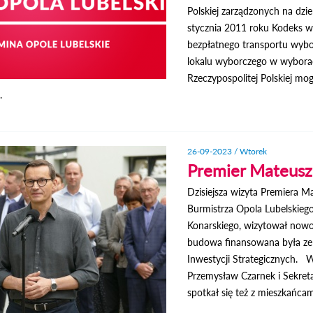
Polskiej zarządzonych na dzie
stycznia 2011 roku Kodeks wy
bezpłatnego transportu wybo
lokalu wyborczego w wyborac
Rzeczypospolitej Polskiej mo
.
26-09-2023 / Wtorek
Premier Mateusz
Dzisiejsza wizyta Premiera 
Burmistrza Opola Lubelskieg
Konarskiego, wizytował nowo
budowa finansowana była ze
Inwestycji Strategicznych. W 
Przemysław Czarnek i Sekret
spotkał się też z mieszkańcam