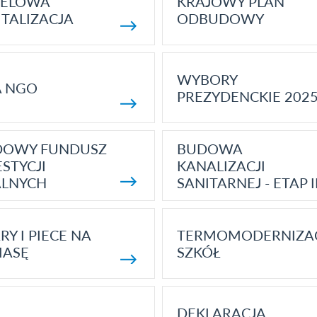
ELOWA
KRAJOWY PLAN
TALIZACJA
ODBUDOWY
WYBORY
A NGO
PREZYDENCKIE 202
DOWY FUNDUSZ
BUDOWA
STYCJI
KANALIZACJI
ALNYCH
SANITARNEJ - ETAP I
RY I PIECE NA
TERMOMODERNIZA
MASĘ
SZKÓŁ
DEKLARACJA