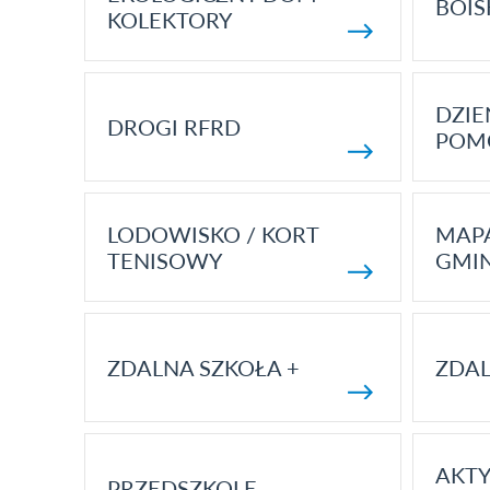
BOIS
KOLEKTORY
DZI
DROGI RFRD
POM
LODOWISKO / KORT
MAP
TENISOWY
GMI
ZDALNA SZKOŁA +
ZDAL
AKT
PRZEDSZKOLE