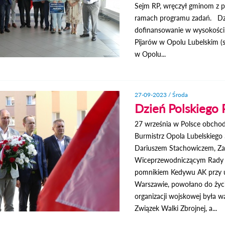
Sejm RP, wręczył gminom z p
ramach programu zadań. Dzi
dofinansowanie w wysokości 9
Pijarów w Opolu Lubelskim (
w Opolu...
27-09-2023 / Środa
Dzień Polskiego
27 września w Polsce obchodz
Burmistrz Opola Lubelskiego
Dariuszem Stachowiczem, Za
Wiceprzewodniczącym Rady M
pomnikiem Kedywu AK przy ul
Warszawie, powołano do życia
organizacji wojskowej była w
Związek Walki Zbrojnej, a...