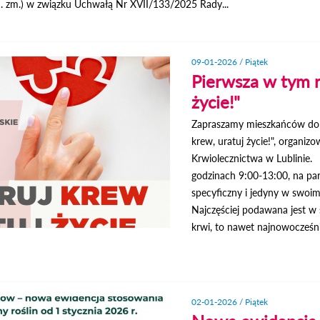
n. zm.) w związku Uchwałą Nr XVII/133/2025 Rady...
09-01-2026 / Piątek
Pierwsza w tym r
życie!"
Zapraszamy mieszkańców do u
krew, uratuj życie!", organi
Krwiolecznictwa w Lublinie. 
godzinach 9:00-13:00, na pa
specyficzny i jedyny w swoim 
Najczęściej podawana jest w 
krwi, to nawet najnowocześni
02-01-2026 / Piątek