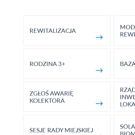
MOD
REWITALIZACJA
REWI
RODZINA 3+
BAZ
RZĄ
ZGŁOŚ AWARIĘ
INWE
KOLEKTORA
LOK
SOLA
SESJE RADY MIEJSKIEJ
BIO