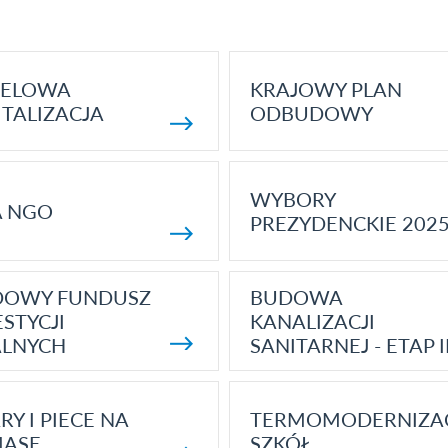
ELOWA
KRAJOWY PLAN
TALIZACJA
ODBUDOWY
WYBORY
A NGO
PREZYDENCKIE 202
DOWY FUNDUSZ
BUDOWA
STYCJI
KANALIZACJI
ALNYCH
SANITARNEJ - ETAP I
RY I PIECE NA
TERMOMODERNIZA
MASĘ
SZKÓŁ