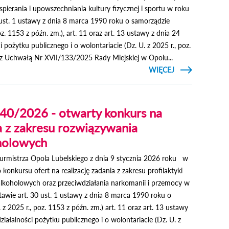
pierania i upowszechniania kultury fizycznej i sportu w roku
st. 1 ustawy z dnia 8 marca 1990 roku o samorządzie
z. 1153 z późn. zm.), art. 11 oraz art. 13 ustawy z dnia 24
i pożytku publicznego i o wolontariacie (Dz. U. z 2025 r., poz.
 z Uchwałą Nr XVII/133/2025 Rady Miejskiej w Opolu...
CZYTAJ
WIĘCEJ
O
ZARZĄDZENIE
NR 241/2026
- OTWARTY
KONKURS
240/2026 - otwarty konkurs na
OFERT W
ZAKRESIE
ia z zakresu rozwiązywania
KULTURY
holowych
FIZYCZNEJ
rmistrza Opola Lubelskiego z dnia 9 stycznia 2026 roku w
konkursu ofert na realizację zadania z zakresu profilaktyki
lkoholowych oraz przeciwdziałania narkomanii i przemocy w
awie art. 30 ust. 1 ustawy z dnia 8 marca 1990 roku o
 2025 r., poz. 1153 z późn. zm.) art. 11 oraz art. 13 ustawy
ziałalności pożytku publicznego i o wolontariacie (Dz. U. z