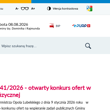
Pokaż/ukryj
isu
A-
pomniejsz czcionkę
A+
powiększ czcionkę
Wersja kontrastowa
Zresetuj czcionkę
listę
języków
Odnośnik
bota 08.08.2026
BIP
Odnośnik
otworzy się w
eniny Izy, Dominika i Rajmunda
nowym oknie
otworzy
się w
aj
nowym
szukiwarka
oknie
41/2026 - otwarty konkurs ofert w
fizycznej
mistrza Opola Lubelskiego z dnia 9 stycznia 2026 roku w
o konkursu ofert na wspieranie zadań publicznych Gminy