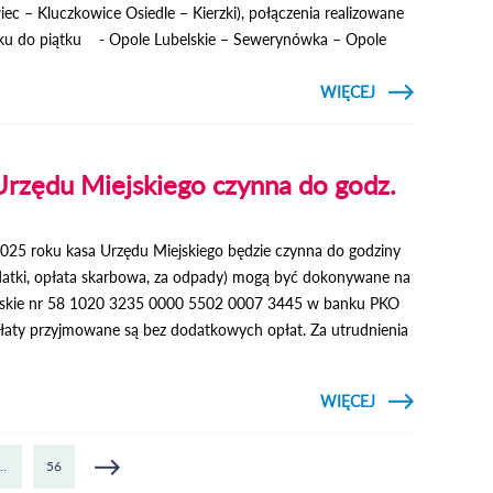
ec – Kluczkowice Osiedle – Kierzki), połączenia realizowane
ałku do piątku - Opole Lubelskie – Sewerynówka – Opole
CZYTAJ
WIĘCEJ
O
TRANSPORT
PUBLICZNY
- ROZKŁADY
JAZDY NA
Urzędu Miejskiego czynna do godz.
2026 R.
2025 roku kasa Urzędu Miejskiego będzie czynna do godziny
datki, opłata skarbowa, za odpady) mogą być dokonywane na
lskie nr 58 1020 3235 0000 5502 0007 3445 w banku PKO
aty przyjmowane są bez dodatkowych opłat. Za utrudnienia
CZYTAJ
WIĘCEJ
O 31
GRUDNIA
KASA
URZĘDU
…
56
MIEJSKIEGO