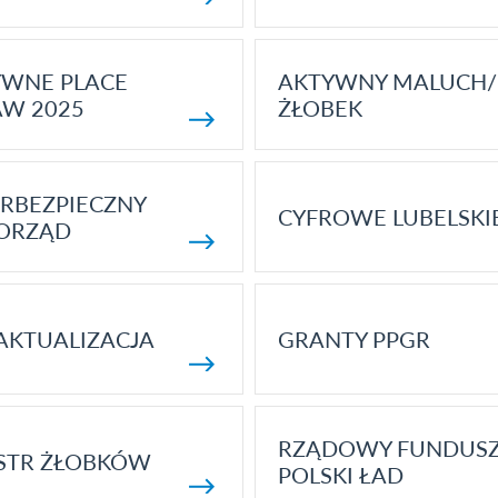
YWNE PLACE
AKTYWNY MALUCH/
AW 2025
ŻŁOBEK
RBEZPIECZNY
CYFROWE LUBELSKI
ORZĄD
AKTUALIZACJA
GRANTY PPGR
RZĄDOWY FUNDUS
STR ŻŁOBKÓW
POLSKI ŁAD