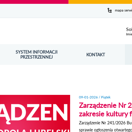
y serwis
mapa serw
ej
So
Imi
SYSTEM INFORMACJI
Szuk
KONTAKT
OŚNIK OTWORZY SIĘ W NOWYM OKNIE
PRZESTRZENNEJ
Wy
09-01-2026 / Piątek
Zarządzenie Nr 2
zakresie kultury 
Zarządzenie Nr 241/2026 Bur
sprawie ogłoszenia otwarteg