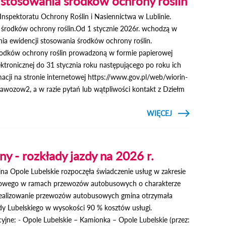
stosowania środków ochrony roślin
"PODARUJ
KREW,
pektoratu Ochrony Roślin i Nasiennictwa w Lublinie.
URATUJ
ŻYCIE!"
środków ochrony roślin.Od 1 stycznie 2026r. wchodzą w
ia ewidencji stosowania środków ochrony roślin.
odków ochrony roślin prowadzoną w formie papierowej
ektronicznej do 31 stycznia roku następującego po roku ich
cji na stronie internetowej https://www.gov.pl/web/wiorin-
-nawozow2, a w razie pytań lub wątpliwości kontakt z Dziełm
CZYTAJ
WIĘCEJ
O NOWA
EWIDENCJA
STOSOWANIA
ŚRODKÓW
OCHRONY
ny - rozkłady jazdy na 2026 r.
ROŚLIN
na Opole Lubelskie rozpoczęła świadczenie usług w zakresie
orowego w ramach przewozów autobusowych o charakterze
 realizowanie przewozów autobusowych gmina otrzymała
y Lubelskiego w wysokości 90 % kosztów usługi.
jne: - Opole Lubelskie – Kamionka – Opole Lubelskie (przez: