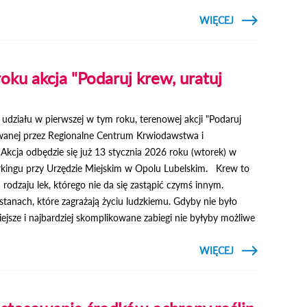
CZYTAJ
WIĘCEJ
O ZARZĄDZEN
NR 240/2026
OTWAR
KONKURS 
REALIZAC
oku akcja "Podaruj krew, uratuj
ZADANIA
ZAKRE
ROZWIĄZYWAN
PROBLEM
działu w pierwszej w tym roku, terenowej akcji "Podaruj
ALKOHOLOWY
zowanej przez Regionalne Centrum Krwiodawstwa i
Akcja odbędzie się już 13 stycznia 2026 roku (wtorek) w
rkingu przy Urzędzie Miejskim w Opolu Lubelskim. Krew to
rodzaju lek, którego nie da się zastąpić czymś innym.
stanach, które zagrażają życiu ludzkiemu. Gdyby nie było
ejsze i najbardziej skomplikowane zabiegi nie byłyby możliwe
CZYTAJ
WIĘCEJ
O
PIERWSZA
W TYM
ROKU
AKCJA