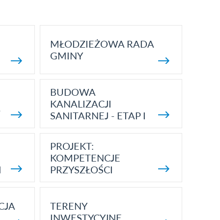
CZYNNA
DO GODZ.
10:00
MŁODZIEŻOWA RADA
GMINY
BUDOWA
KANALIZACJI
5
SANITARNEJ - ETAP I
PROJEKT:
KOMPETENCJE
I
PRZYSZŁOŚCI
CJA
TERENY
INWESTYCYJNE