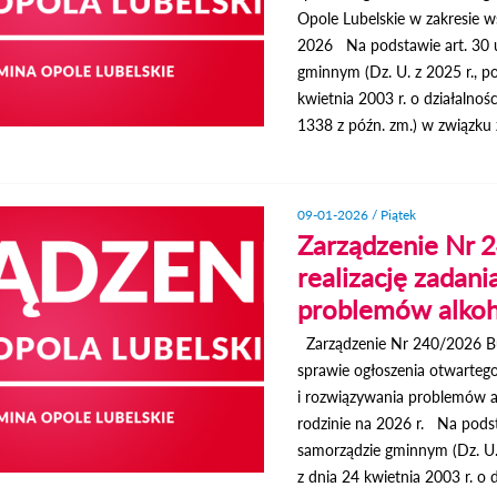
Opole Lubelskie w zakresie ws
2026 Na podstawie art. 30 u
gminnym (Dz. U. z 2025 r., po
kwietnia 2003 r. o działalnośc
1338 z późn. zm.) w związku
09-01-2026 / Piątek
Zarządzenie Nr 
realizację zadan
problemów alko
Zarządzenie Nr 240/2026 Bu
sprawie ogłoszenia otwartego 
i rozwiązywania problemów a
rodzinie na 2026 r. Na podst
samorządzie gminnym (Dz. U. z
z dnia 24 kwietnia 2003 r. o d