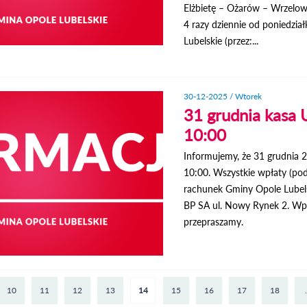
Elżbietę – Ożarów – Wrzelowi
4 razy dziennie od poniedzi
Lubelskie (przez:...
30-12-2025 / Wtorek
31 grudnia kasa 
10:00
Informujemy, że 31 grudnia 
10:00. Wszystkie wpłaty (po
rachunek Gminy Opole Lube
BP SA ul. Nowy Rynek 2. Wpł
przepraszamy.
10
11
12
13
14
15
16
17
18