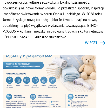
nowoczesnością, kulturę z rozrywką, a lokalną tożsamość z
otwartością na nowe formy wyrazu. To przestrzeń spotkań, inspiracji
i wspólnego świętowania w sercu Opola Lubelskiego. W 2026 roku
Jarmark zyskuje nową formułę – jako festiwal tradycji na nowo,
podzielony na pięć wyjątkowe wydarzenia towarzyszące: ETNO-
POGŁOS – konkurs i muzyka inspirowana tradycją i kulturą etniczną
O’POLSKIE SMAKI – kulinarne dziedzictwo...
CZYTAJ
WIĘCEJ
JAR
OPO
J
NAJBL
WEE