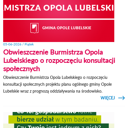
05-06-2026 / Piątek
Obwieszczenie Burmistrza Opola
Lubelskiego o rozpoczęciu konsultacji
społecznych
Obwieszczenie Burmistrza Opola Lubelskiego o rozpoczęciu
konsultacji społecznych projektu planu ogólnego gminy Opole
Lubelskie wraz z prognozą oddziaływania na środowisko.
CZYTAJ
WIĘCEJ
OBWIE
BU
LUBEL
ROZ
KO