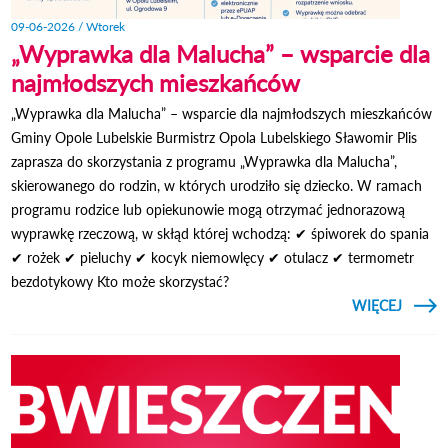
09-06-2026 / Wtorek
„Wyprawka dla Malucha” – wsparcie dla
najmłodszych mieszkańców
„Wyprawka dla Malucha” – wsparcie dla najmłodszych mieszkańców
Gminy Opole Lubelskie Burmistrz Opola Lubelskiego Sławomir Plis
zaprasza do skorzystania z programu „Wyprawka dla Malucha”,
skierowanego do rodzin, w których urodziło się dziecko. W ramach
programu rodzice lub opiekunowie mogą otrzymać jednorazową
wyprawkę rzeczową, w skłąd której wchodzą: ✔ śpiworek do spania
✔ rożek ✔ pieluchy ✔ kocyk niemowlęcy ✔ otulacz ✔ termometr
bezdotykowy Kto może skorzystać?
CZYTAJ
WIĘCEJ
O „
DLA 
– WSP
NAJM
MIES