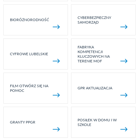
CYBERBEZPIECZNY
BIORÓŻNORODNOŚĆ
SAMORZĄD
FABRYKA
KOMPETENCJI
CYFROWE LUBELSKIE
KLUCZOWYCH NA
TERENIE MOF
FILM OTWÓRZ SIĘ NA
GPR AKTUALIZACJA
POMOC
POSIŁEK W DOMU I W
GRANTY PPGR
SZKOLE