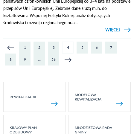
państwach członkowskich Unii Europejskiej co 3–4 lata na podstawie
przepisów Unii Europejskiej. Zebrane dane służą m.in. do
kształtowania Wspólnej Polityki Rolnej, analiz dotyczących
środowiska i rozwoju regionalnego oraz...
CZYTAJ
WIĘCEJ
O I
DLA R
„ZINT
S
Strony
1
2
3
4
5
6
7
D
GOS
8
9
…
56
MODELOWA
REWITALIZACJA
REWITALIZACJA
KRAJOWY PLAN
MŁODZIEŻOWA RADA
ODBUDOWY
GMINY