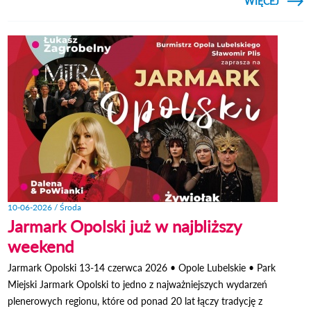
CZYTAJ
WIĘCEJ
O 
S
MIEJS
W O
LUBEL
10-06-2026 / Środa
Jarmark Opolski już w najbliższy
weekend
Jarmark Opolski 13-14 czerwca 2026 • Opole Lubelskie • Park
Miejski Jarmark Opolski to jedno z najważniejszych wydarzeń
plenerowych regionu, które od ponad 20 lat łączy tradycję z