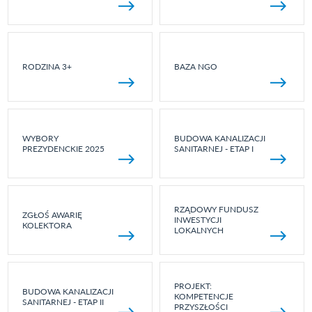
RODZINA 3+
BAZA NGO
WYBORY
BUDOWA KANALIZACJI
PREZYDENCKIE 2025
SANITARNEJ - ETAP I
RZĄDOWY FUNDUSZ
ZGŁOŚ AWARIĘ
INWESTYCJI
KOLEKTORA
LOKALNYCH
PROJEKT:
BUDOWA KANALIZACJI
KOMPETENCJE
SANITARNEJ - ETAP II
PRZYSZŁOŚCI