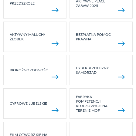
AKTYWNE PLACE
PRZEDSZKOLE
ZABAW 2025
AKTYWNY MALUCH/
BEZPŁATNA POMOC
ŻŁOBEK
PRAWNA
CYBERBEZPIECZNY
BIORÓŻNORODNOŚĆ
SAMORZĄD
FABRYKA
KOMPETENCJI
CYFROWE LUBELSKIE
KLUCZOWYCH NA
TERENIE MOF
FILM OTWÓRZ SIĘ NA