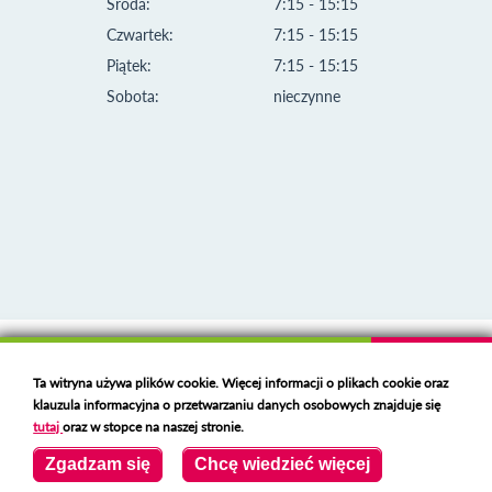
Środa:
7:15 - 15:15
Czwartek:
7:15 - 15:15
Piątek:
7:15 - 15:15
Sobota:
nieczynne
Klauzula informacyjna i polityka plików cookies
Ta witryna używa plików cookie. Więcej informacji o plikach cookie oraz
Deklaracja dostępności
klauzula informacyjna o przetwarzaniu danych osobowych znajduje się
Polski serwer RBL
https://polspam.pl/
tutaj
oraz w stopce na naszej stronie.
Copyright 2023 Urząd Miejski w Opolu Lubelskim
Zgadzam się
Chcę wiedzieć więcej
Created by
VOBACOM
Odnośnik otworzy się w nowym oknie