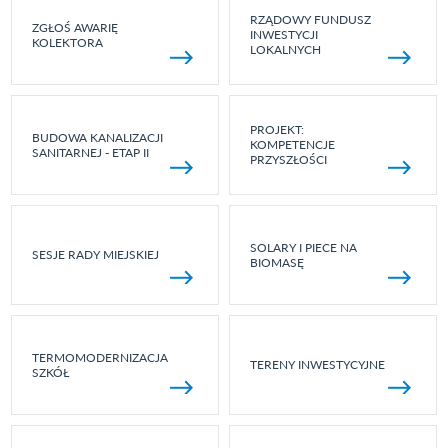
RZĄDOWY FUNDUSZ
ZGŁOŚ AWARIĘ
INWESTYCJI
KOLEKTORA
LOKALNYCH
PROJEKT:
BUDOWA KANALIZACJI
KOMPETENCJE
SANITARNEJ - ETAP II
PRZYSZŁOŚCI
SOLARY I PIECE NA
SESJE RADY MIEJSKIEJ
BIOMASĘ
TERMOMODERNIZACJA
TERENY INWESTYCYJNE
SZKÓŁ