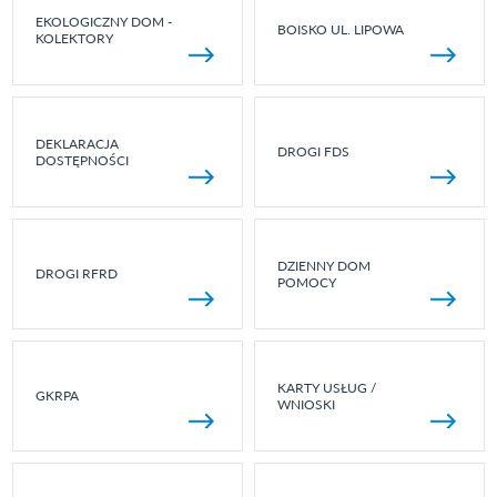
EKOLOGICZNY DOM -
BOISKO UL. LIPOWA
KOLEKTORY
DEKLARACJA
DROGI FDS
DOSTĘPNOŚCI
DZIENNY DOM
DROGI RFRD
POMOCY
KARTY USŁUG /
GKRPA
WNIOSKI