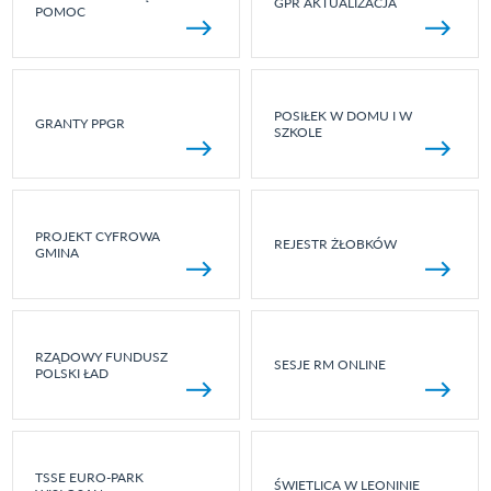
GPR AKTUALIZACJA
POMOC
POSIŁEK W DOMU I W
GRANTY PPGR
SZKOLE
PROJEKT CYFROWA
REJESTR ŻŁOBKÓW
GMINA
RZĄDOWY FUNDUSZ
SESJE RM ONLINE
POLSKI ŁAD
TSSE EURO-PARK
ŚWIETLICA W LEONINIE