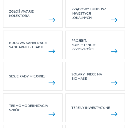
RZĄDOWY FUNDUSZ
ZGŁOŚ AWARIĘ
INWESTYCJI
KOLEKTORA
LOKALNYCH
PROJEKT:
BUDOWA KANALIZACJI
KOMPETENCJE
SANITARNEJ - ETAP II
PRZYSZŁOŚCI
SOLARY I PIECE NA
SESJE RADY MIEJSKIEJ
BIOMASĘ
TERMOMODERNIZACJA
TERENY INWESTYCYJNE
SZKÓŁ