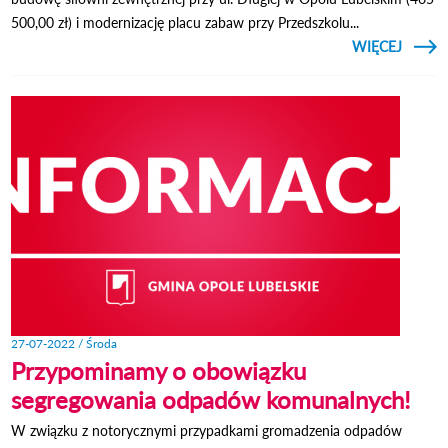
500,00 zł) i modernizację placu zabaw przy Przedszkolu...
CZYTAJ
WIĘCEJ
PROM
WNIO
RAMA
RPI
27-07-2022 / Środa
Przypominamy o obowiązku
segregowania odpadów komunalnych!
W związku z notorycznymi przypadkami gromadzenia odpadów