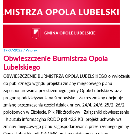
19-07-2022 / Wtorek
Obwieszczenie Burmistrza Opola
Lubelskiego
OBWIESZCZENIE BURMISTRZA OPOLA LUBELSKIEGO o wyłożeniu
do publicznego wglądu projektu zmiany miejscowego planu
zagospodarowania przestrzennego gminy Opole Lubelskie wraz z
prognozą oddziaływania na środowisko Zakres zmiany obejmuje
zmianę przeznaczenia części działek nr ew. 24/4, 24/6, 25/2, 26/2
położonych w Elżbiecie. Plik Plik źródłowy Załączniki obwieszczenie
Klauzula informacyjna RODO pdf 42,2 KB projekt uchwały ws.
zmiany miejscowego planu zagospodarowania przestrzennego gminy
Opole Lubelskie pdf 0,67 MB zmiana miejscowego planu