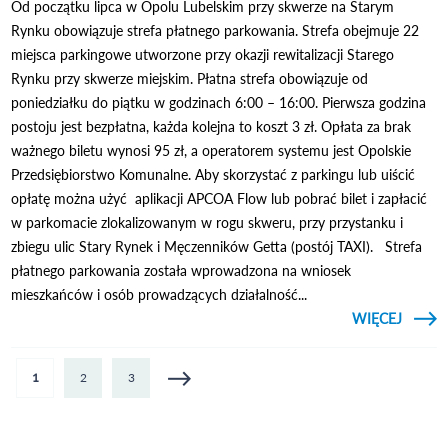
Od początku lipca w Opolu Lubelskim przy skwerze na Starym
Rynku obowiązuje strefa płatnego parkowania. Strefa obejmuje 22
miejsca parkingowe utworzone przy okazji rewitalizacji Starego
Rynku przy skwerze miejskim. Płatna strefa obowiązuje od
poniedziałku do piątku w godzinach 6:00 – 16:00. Pierwsza godzina
postoju jest bezpłatna, każda kolejna to koszt 3 zł. Opłata za brak
ważnego biletu wynosi 95 zł, a operatorem systemu jest Opolskie
Przedsiębiorstwo Komunalne. Aby skorzystać z parkingu lub uiścić
opłatę można użyć aplikacji APCOA Flow lub pobrać bilet i zapłacić
w parkomacie zlokalizowanym w rogu skweru, przy przystanku i
zbiegu ulic Stary Rynek i Męczenników Getta (postój TAXI). Strefa
płatnego parkowania została wprowadzona na wniosek
mieszkańców i osób prowadzących działalność...
CZYTAJ
WIĘCEJ
O 
PŁ
PARKO
Strony
1
2
3
S