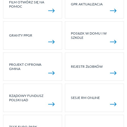
FILM OTWÓRZ SIĘ NA
GPR AKTUALIZACJA
POMOC
POSIŁEK W DOMU I W
GRANTY PPGR
SZKOLE
PROJEKT CYFROWA
REJESTR ŻŁOBKÓW
GMINA
RZĄDOWY FUNDUSZ
SESJE RM ONLINE
POLSKI ŁAD
TSSE EURO-PARK