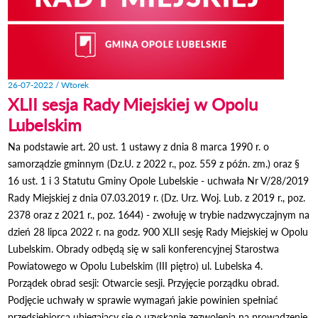
26-07-2022 / Wtorek
XLII sesja Rady Miejskiej w Opolu
Lubelskim
Na podstawie art. 20 ust. 1 ustawy z dnia 8 marca 1990 r. o
samorządzie gminnym (Dz.U. z 2022 r., poz. 559 z późn. zm.) oraz §
16 ust. 1 i 3 Statutu Gminy Opole Lubelskie - uchwała Nr V/28/2019
Rady Miejskiej z dnia 07.03.2019 r. (Dz. Urz. Woj. Lub. z 2019 r., poz.
2378 oraz z 2021 r., poz. 1644) - zwołuję w trybie nadzwyczajnym na
dzień 28 lipca 2022 r. na godz. 900 XLII sesję Rady Miejskiej w Opolu
Lubelskim. Obrady odbędą się w sali konferencyjnej Starostwa
Powiatowego w Opolu Lubelskim (III piętro) ul. Lubelska 4.
Porządek obrad sesji: Otwarcie sesji. Przyjęcie porządku obrad.
Podjęcie uchwały w sprawie wymagań jakie powinien spełniać
przedsiębiorca ubiegający się o uzyskanie zezwolenia na prowadzenie