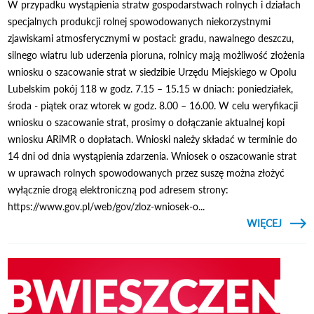
W przypadku wystąpienia stratw gospodarstwach rolnych i działach
specjalnych produkcji rolnej spowodowanych niekorzystnymi
zjawiskami atmosferycznymi w postaci: gradu, nawalnego deszczu,
silnego wiatru lub uderzenia pioruna, rolnicy mają możliwość złożenia
wniosku o szacowanie strat w siedzibie Urzędu Miejskiego w Opolu
Lubelskim pokój 118 w godz. 7.15 – 15.15 w dniach: poniedziałek,
środa - piątek oraz wtorek w godz. 8.00 – 16.00. W celu weryfikacji
wniosku o szacowanie strat, prosimy o dołączanie aktualnej kopi
wniosku ARiMR o dopłatach. Wnioski należy składać w terminie do
14 dni od dnia wystąpienia zdarzenia. Wniosek o oszacowanie strat
w uprawach rolnych spowodowanych przez suszę można złożyć
wyłącznie drogą elektroniczną pod adresem strony:
https://www.gov.pl/web/gov/zloz-wniosek-o...
CZYTAJ
WIĘCEJ
POSTĘ
W PR
WYS
U