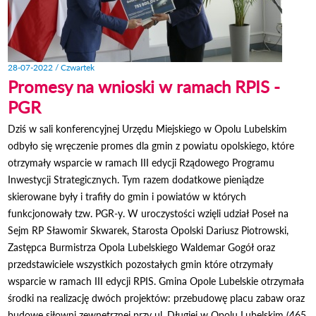
28-07-2022 / Czwartek
Promesy na wnioski w ramach RPIS -
PGR
Dziś w sali konferencyjnej Urzędu Miejskiego w Opolu Lubelskim
odbyło się wręczenie promes dla gmin z powiatu opolskiego, które
otrzymały wsparcie w ramach III edycji Rządowego Programu
Inwestycji Strategicznych. Tym razem dodatkowe pieniądze
skierowane były i trafiły do gmin i powiatów w których
funkcjonowały tzw. PGR-y. W uroczystości wzięli udział Poseł na
Sejm RP Sławomir Skwarek, Starosta Opolski Dariusz Piotrowski,
Zastępca Burmistrza Opola Lubelskiego Waldemar Gogół oraz
przedstawiciele wszystkich pozostałych gmin które otrzymały
wsparcie w ramach III edycji RPIS. Gmina Opole Lubelskie otrzymała
środki na realizację dwóch projektów: przebudowę placu zabaw oraz
budowę siłowni zewnętrznej przy ul. Długiej w Opolu Lubelskim (465