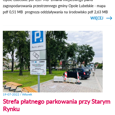
zagospodarowania przestrzennego gminy Opole Lubelskie - mapa
pdf 0,51 MB prognoza oddziaływania na środowisko pdf 2,63 MB
CZYTAJ
WIĘCEJ
OBWIE
BU
LUB
19-07-2022 / Wtorek
Strefa płatnego parkowania przy Starym
Rynku