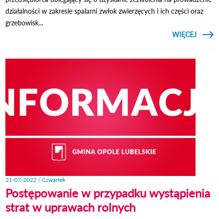
działalności w zakresie spalarni zwłok zwierzęcych i ich części oraz
grzebowisk...
CZYTAJ
WIĘCEJ
O
S
MIEJS
W O
LUBEL
21-07-2022 / Czwartek
Postępowanie w przypadku wystąpienia
strat w uprawach rolnych