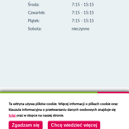
Środa:
7:15 - 15:15
Czwartek:
7:15 - 15:15
Piątek:
7:15 - 15:15
Sobota:
nieczynne
Klauzula informacyjna i polityka plików cookies
Ta witryna używa plików cookie. Więcej informacji o plikach cookie oraz
Deklaracja dostępności
klauzula informacyjna o przetwarzaniu danych osobowych znajduje się
Polski serwer RBL
https://polspam.pl/
tutaj
oraz w stopce na naszej stronie.
Copyright 2023 Urząd Miejski w Opolu Lubelskim
Zgadzam się
Chcę wiedzieć więcej
Created by
VOBACOM
Odnośnik otworzy się w nowym oknie