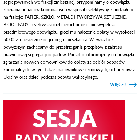
segregowanych we frakcji zmieszanej, przypominamy o obowiązku
zbierania odpadów komunalnych w sposób selektywny z podziałem
na frakcje: PAPIER, SZKŁO, METALE I TWORZYWA SZTUCZNE,
BIOODPADY. Jeżeli właściciel nieruchomości nie wypełnia
przedmiotowego obowiązku, grozi mu nałożenie opłaty w wysokości
50,00 zł miesięcznie od jednego mieszkańca. W związku z
powyższym zachęcamy do przestrzegania przepisów z zakresu
prawidłowej segregacji odpadów. Ponadto informujemy o obowiązku
zgłaszania nowych domowników do opłaty za odbiór odpadów
komunalnych, w tym także pracowników sezonowych, uchodźców z
Ukrainy oraz dzieci podczas pobytu wakacyjnego.
CZYTAJ
WIĘCEJ
PRZY
O O
SEGR
KOMU