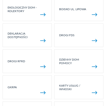
EKOLOGICZNY DOM -
BOISKO UL. LIPOWA
KOLEKTORY
DEKLARACJA
DROGI FDS
DOSTĘPNOŚCI
DZIENNY DOM
DROGI RFRD
POMOCY
KARTY USŁUG /
GKRPA
WNIOSKI