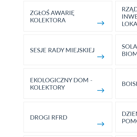
RZĄ
ZGŁOŚ AWARIĘ
INWE
KOLEKTORA
LOK
SOLA
SESJE RADY MIEJSKIEJ
BIO
EKOLOGICZNY DOM -
BOIS
KOLEKTORY
DZI
DROGI RFRD
POM