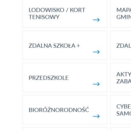
LODOWISKO / KORT
MAP
TENISOWY
GMI
ZDALNA SZKOŁA +
ZDAL
AKT
PRZEDSZKOLE
ZAB
CYBE
BIORÓŻNORODNOŚĆ
SAM