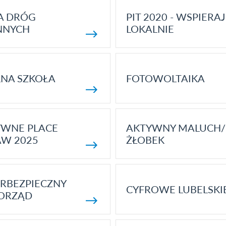
A DRÓG
PIT 2020 - WSPIERAJ
NNYCH
LOKALNIE
NA SZKOŁA
FOTOWOLTAIKA
YWNE PLACE
AKTYWNY MALUCH/
AW 2025
ŻŁOBEK
RBEZPIECZNY
CYFROWE LUBELSKI
ORZĄD