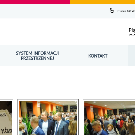
y serwis
mapa serw
ej
Pi
Imie
SYSTEM INFORMACJI
Szuk
KONTAKT
OŚNIK OTWORZY SIĘ W NOWYM OKNIE
PRZESTRZENNEJ
Wy