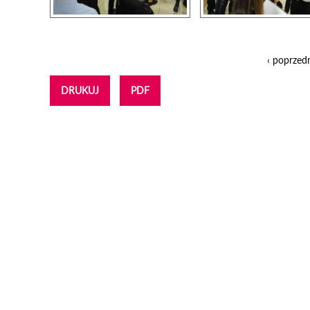
‹ poprzed
Strony
DRUKUJ
PDF