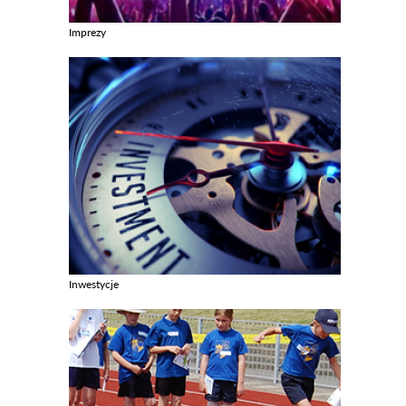
Imprezy
Zobacz galerie w kategori Imprezy
Inwestycje
Zobacz galerie w kategori Inwestycje