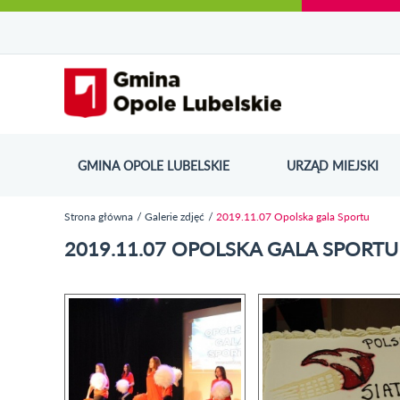
Urząd Miejski w Opolu Lubelskim - oficjaln
Przejdź
Przejdź
Przejdź do
Przejdź do
Przejdź do
Przejdź
Przejdź do
Przejdź
Przejdź
do
do
wyszukiwarki
ścieżki
kategorii
do
kalendarza
do
do
Przejdź do strony startow
mapy
menu
nawigacyjnej
aktualności
treści
wydarzeń
galerii
stopki
strony
zdjęć
GMINA OPOLE LUBELSKIE
URZĄD MIEJSKI
ODN
Strona główna
Galerie zdjęć
2019.11.07 Opolska gala Sportu
Jesteś tutaj
2019.11.07 OPOLSKA GALA SPORTU