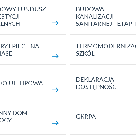
DOWY FUNDUSZ
BUDOWA
STYCJI
KANALIZACJI
ALNYCH
SANITARNEJ - ETAP I
RY I PIECE NA
TERMOMODERNIZA
MASĘ
SZKÓŁ
DEKLARACJA
KO UL. LIPOWA
DOSTĘPNOŚCI
ENNY DOM
GKRPA
OCY