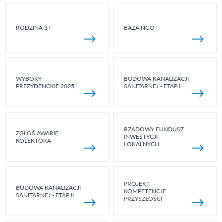
RODZINA 3+
BAZA NGO
WYBORY
BUDOWA KANALIZACJI
PREZYDENCKIE 2025
SANITARNEJ - ETAP I
RZĄDOWY FUNDUSZ
ZGŁOŚ AWARIĘ
INWESTYCJI
KOLEKTORA
LOKALNYCH
PROJEKT:
BUDOWA KANALIZACJI
KOMPETENCJE
SANITARNEJ - ETAP II
PRZYSZŁOŚCI