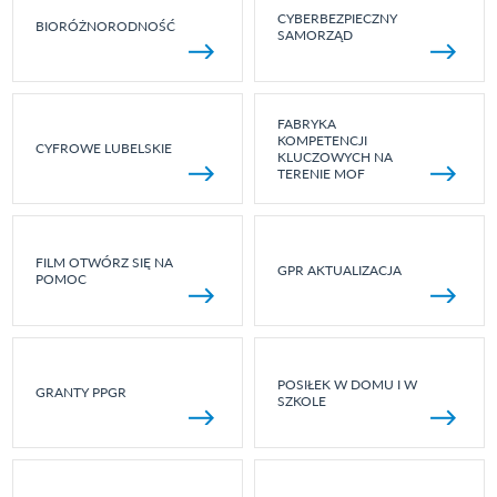
CYBERBEZPIECZNY
BIORÓŻNORODNOŚĆ
SAMORZĄD
FABRYKA
KOMPETENCJI
CYFROWE LUBELSKIE
KLUCZOWYCH NA
TERENIE MOF
FILM OTWÓRZ SIĘ NA
GPR AKTUALIZACJA
POMOC
POSIŁEK W DOMU I W
GRANTY PPGR
SZKOLE