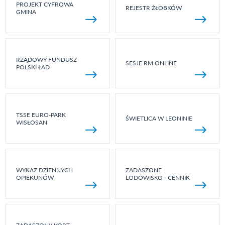
PROJEKT CYFROWA
REJESTR ŻŁOBKÓW
GMINA
RZĄDOWY FUNDUSZ
SESJE RM ONLINE
POLSKI ŁAD
TSSE EURO-PARK
ŚWIETLICA W LEONINIE
WISŁOSAN
WYKAZ DZIENNYCH
ZADASZONE
OPIEKUNÓW
LODOWISKO - CENNIK