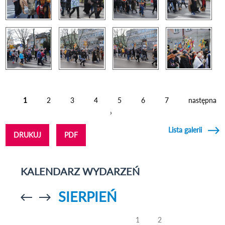
1
2
3
4
5
6
7
następna
Strony
›
Lista galerii
DRUKUJ
PDF
KALENDARZ WYDARZEŃ
SIERPIEŃ
Przejdź do
Przejdź do
poprzedniego
poprzedniego
miesiąca
miesiąca
1
2