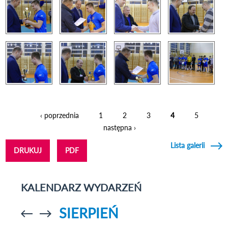
‹ poprzednia
1
2
3
4
5
Strony
następna ›
Lista galerii
DRUKUJ
PDF
KALENDARZ WYDARZEŃ
SIERPIEŃ
Przejdź do
Przejdź do
poprzedniego
poprzedniego