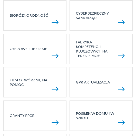
CYBERBEZPIECZNY
BIORÓŻNORODNOŚĆ
SAMORZĄD
FABRYKA
KOMPETENCJI
CYFROWE LUBELSKIE
KLUCZOWYCH NA
TERENIE MOF
FILM OTWÓRZ SIĘ NA
GPR AKTUALIZACJA
POMOC
POSIŁEK W DOMU I W
GRANTY PPGR
SZKOLE