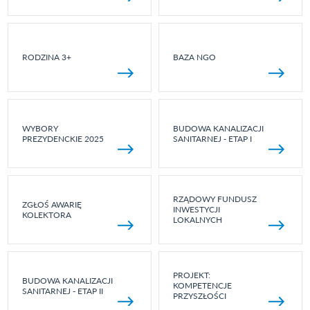
RODZINA 3+
BAZA NGO
WYBORY
BUDOWA KANALIZACJI
PREZYDENCKIE 2025
SANITARNEJ - ETAP I
RZĄDOWY FUNDUSZ
ZGŁOŚ AWARIĘ
INWESTYCJI
KOLEKTORA
LOKALNYCH
PROJEKT:
BUDOWA KANALIZACJI
KOMPETENCJE
SANITARNEJ - ETAP II
PRZYSZŁOŚCI